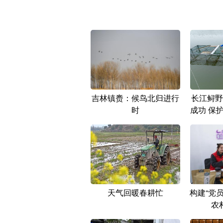
吉林镇赉：候鸟北归进行
长江鲟野
时
成功 保
天气回暖春耕忙
构建“党员
农