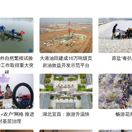
外自然繁殖试验
大港油田建成10万吨级页
原盐“春扒
护工作取得重大突
岩油效益开发示范平台
破
+农户”网格 推进
湖北宜昌：旅游升温快
畅游花
村基层治理