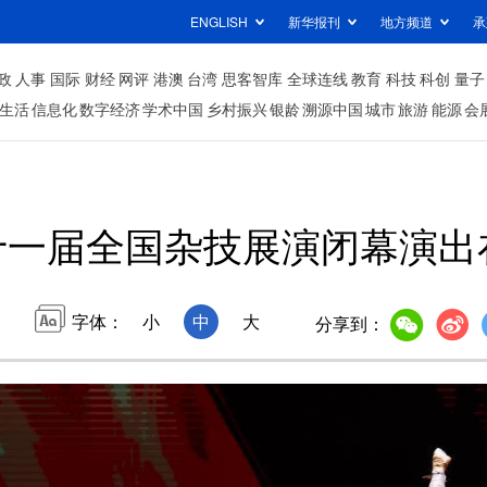
ENGLISH
新华报刊
地方频道
承
政
人事
国际
财经
网评
港澳
台湾
思客智库
全球连线
教育
科技
科创
量子
生活
信息化
数字经济
学术中国
乡村振兴
银龄
溯源中国
城市
旅游
能源
会
十一届全国杂技展演闭幕演出
字体：
小
中
大
分享到：