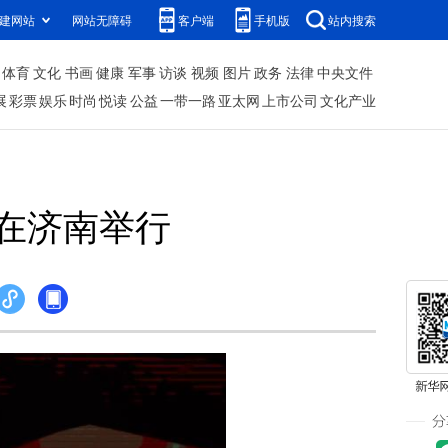
建网站
网站无障碍
客户端
手机版
站内搜索
体育
文化
书画
健康
军事
访谈
视频
图片
政务
法律
中央文件
展
彩票
娱乐
时尚
悦读
公益
一带一路
亚太网
上市公司
文化产业
在济南举行