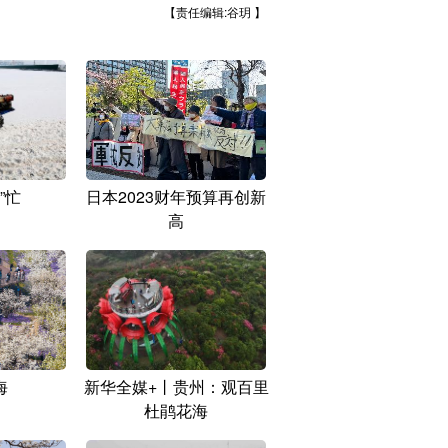
【责任编辑:谷玥 】
”忙
日本2023财年预算再创新
高
海
新华全媒+丨贵州：观百里
杜鹃花海