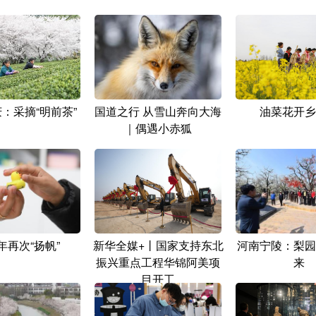
：采摘“明前茶”
国道之行 从雪山奔向大海
油菜花开乡
｜偶遇小赤狐
年再次“扬帆”
新华全媒+丨国家支持东北
河南宁陵：梨园
振兴重点工程华锦阿美项
来
目开工