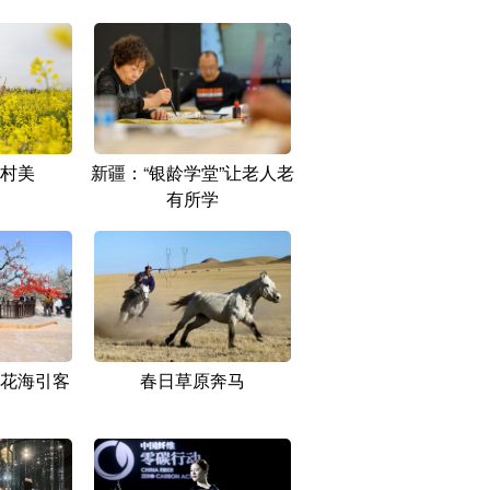
村美
新疆：“银龄学堂”让老人老
有所学
花海引客
春日草原奔马