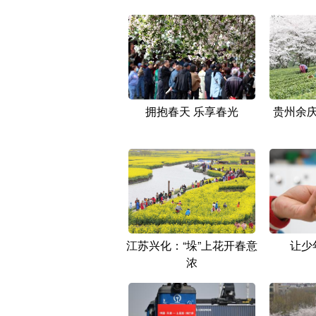
拥抱春天 乐享春光
贵州余庆
江苏兴化：“垛”上花开春意
让少
浓