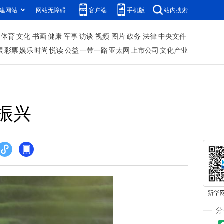
建网站
网站无障碍
客户端
手机版
站内搜索
体育
文化
书画
健康
军事
访谈
视频
图片
政务
法律
中央文件
展
彩票
娱乐
时尚
悦读
公益
一带一路
亚太网
上市公司
文化产业
振兴