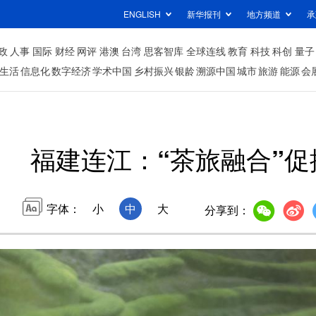
ENGLISH
新华报刊
地方频道
承
政
人事
国际
财经
网评
港澳
台湾
思客智库
全球连线
教育
科技
科创
量子
生活
信息化
数字经济
学术中国
乡村振兴
银龄
溯源中国
城市
旅游
能源
会
福建连江：“茶旅融合”促
字体：
小
中
大
分享到：