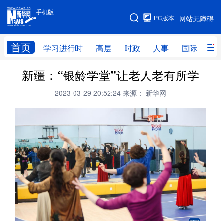
手机版
手机版
PC版本
网站无障碍
网站地图
首页
学习进行时
高层
时政
人事
国际
财
新疆：“银龄学堂”让老人老有所学
学习进行时
高层
时政
人事
2023-03-29 20:52:24
来源： 新华网
国际
财经
网评
港澳
台湾
思客智库
全球连线
教育
科技
科创
量子
体育
文化
书画
健康
军事
访谈
视频
图片
政务
法律
中央文件
金融
汽车
食品
人居
信息化
数字经济