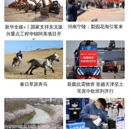
河南宁陵：梨园花海引客来
新华全媒+丨国家支持东北振
兴重点工程华锦阿美项目开
工
春日草原奔马
装载抗震物资 首趟天津至土
耳其中欧班列开行