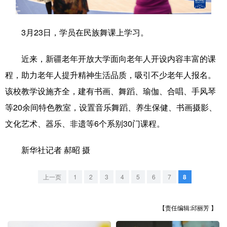
学术中国
乡村振兴
银龄
溯源中国
3月23日，学员在民族舞课上学习。
城市
旅游
能源
会展
近来，新疆老年开放大学面向老年人开设内容丰富的课
彩票
娱乐
时尚
悦读
程，助力老年人提升精神生活品质，吸引不少老年人报名。
公益
一带一路
亚太网
上市公司
该校教学设施齐全，建有书画、舞蹈、瑜伽、合唱、手风琴
文化产业
等20余间特色教室，设置音乐舞蹈、养生保健、书画摄影、
文化艺术、器乐、非遗等6个系别30门课程。
地方频道
新华社记者 郝昭 摄
北京
天津
河北
山西
上一页
1
2
3
4
5
6
7
8
辽宁
吉林
上海
江苏
【责任编辑:邱丽芳 】
浙江
安徽
福建
江西