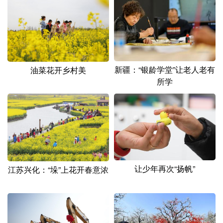
山东
河南
湖北
湖南
广东
广西
海南
重庆
四川
贵州
云南
西藏
陕西
甘肃
青海
宁夏
新疆：“银龄学堂”让老人老有
油菜花开乡村美
所学
新疆
内蒙古
黑龙江
多语种频道
English
Español
Français
عربى
Русский язык
日本語
한국어
让少年再次“扬帆”
江苏兴化：“垛”上花开春意浓
Deutsch
Português