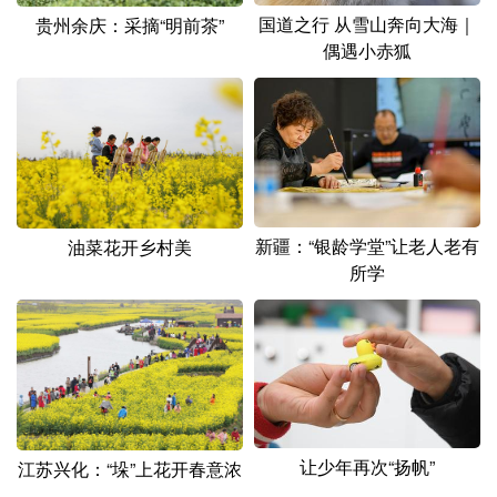
山东
河南
湖北
湖南
国道之行 从雪山奔向大海｜
贵州余庆：采摘“明前茶”
偶遇小赤狐
广东
广西
海南
重庆
四川
贵州
云南
西藏
陕西
甘肃
青海
宁夏
新疆
内蒙古
黑龙江
新疆：“银龄学堂”让老人老有
油菜花开乡村美
所学
多语种频道
English
Español
Français
عربى
Русский язык
日本語
한국어
Deutsch
Português
让少年再次“扬帆”
江苏兴化：“垛”上花开春意浓