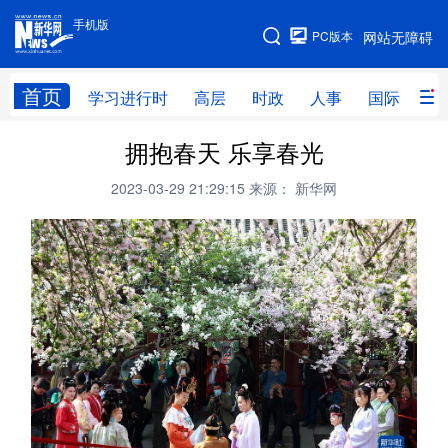
手机版
手机版
PC版本
网站无障碍
网站地图
首页
学习进行时
高层
时政
人事
国际
财
拥抱春天 乐享春光
学习进行时
高层
时政
人事
2023-03-29 21:29:15
来源： 新华网
国际
财经
网评
港澳
台湾
思客智库
全球连线
教育
科技
科创
量子
体育
文化
书画
健康
军事
访谈
视频
图片
政务
法律
中央文件
金融
汽车
食品
人居
信息化
数字经济