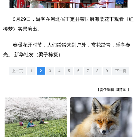
学术中国
乡村振兴
银龄
溯源中国
3月29日，游客在河北省正定县荣国府海棠花下观看《红
城市
旅游
能源
会展
楼梦》实景演出。
彩票
娱乐
时尚
悦读
春暖花开时节，人们纷纷来到户外，赏花踏青，乐享春
公益
一带一路
亚太网
上市公司
光。 新华社发（梁子栋摄）
文化产业
上一页
1
2
3
4
5
6
7
8
9
下一页
地方频道
【责任编辑:周楚卿 】
北京
天津
河北
山西
辽宁
吉林
上海
江苏
浙江
安徽
福建
江西