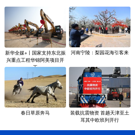
河南宁陵：梨园花海引客来
新华全媒+丨国家支持东北振
兴重点工程华锦阿美项目开
工
春日草原奔马
装载抗震物资 首趟天津至土
耳其中欧班列开行