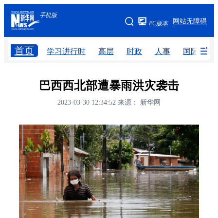
手机版
手机版
网站无障碍
PC版本
网站地图
首页
学习进行时
高层
时政
人事
国际
学习进行时
高层
时政
人事
巴西西北部遭暴雨洪灾袭击
国际
财经
网评
港澳
2023-03-30 12:34:52
来源： 新华网
台湾
思客智库
全球连线
教育
科技
科创
量子
体育
文化
书画
健康
军事
访谈
视频
图片
政务
法律
中央文件
金融
汽车