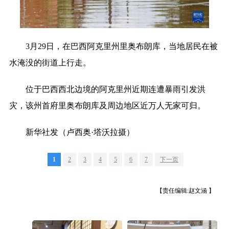
食品
人居
信息化
数字经济
学术中国
乡村振兴
银龄
溯源中国
3月29日，在巴西阿克里州里奥布朗库，当地居民在被
城市
旅游
能源
会展
水淹没的街道上行走。
彩票
娱乐
时尚
悦读
位于巴西西北边境的阿克里州近期连遭暴雨引发洪
公益
一带一路
亚太网
上市公司
灾，该州首府里奥布朗库及周边地区近万人无家可归。
地方频道
文化产业
新华社发（卢西奥·塔沃拉摄）
北京
天津
河北
山西
辽宁
吉林
上海
1
2
3
4
5
6
7
下一页
江苏
浙江
安徽
福建
【责任编辑:赵文涵 】
江西
山东
河南
湖北
湖南
广东
广西
海南