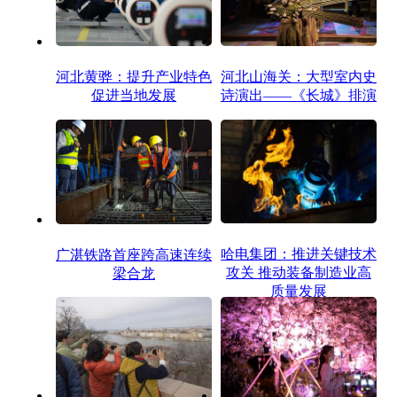
河北黄骅：提升产业特色
河北山海关：大型室内史
促进当地发展
诗演出——《长城》排演
哈电集团：推进关键技术
广湛铁路首座跨高速连续
攻关 推动装备制造业高
梁合龙
质量发展