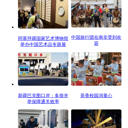
重庆
四川
贵州
云南
西藏
陕西
甘肃
青海
宁夏
新疆
内蒙古
黑龙江
中国旅行团在南非受到欢
阿塞拜疆国家艺术博物馆
多语种频道
迎
举办中国艺术品专题展
English
Español
Français
عربى
Русский язык
日本語
한국어
Deutsch
Português
新疆巴克图口岸：多措并
茶香校园润童心
举保障通关效率