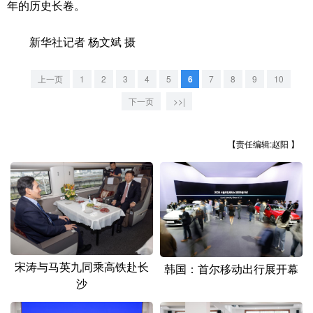
年的历史长卷。
山东
河南
湖北
湖南
广东
广西
海南
重庆
新华社记者 杨文斌 摄
四川
贵州
云南
西藏
上一页
1
2
3
4
5
6
7
8
9
10
陕西
甘肃
青海
宁夏
下一页
>>|
新疆
内蒙古
黑龙江
【责任编辑:赵阳 】
多语种频道
English
Español
Français
عربى
Русский язык
日本語
한국어
Deutsch
Português
宋涛与马英九同乘高铁赴长
韩国：首尔移动出行展开幕
沙