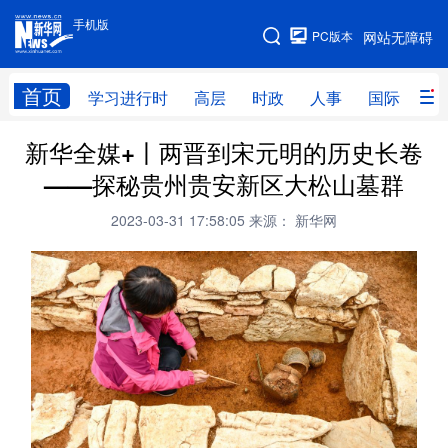
手机版
手机版
PC版本
网站无障碍
网站地图
首页
学习进行时
高层
时政
人事
国际
财
新华全媒+丨两晋到宋元明的历史长卷
学习进行时
高层
时政
人事
——探秘贵州贵安新区大松山墓群
国际
财经
网评
港澳
2023-03-31 17:58:05
来源： 新华网
台湾
思客智库
全球连线
教育
科技
科创
量子
体育
文化
书画
健康
军事
访谈
视频
图片
政务
法律
中央文件
金融
汽车
食品
人居
信息化
数字经济