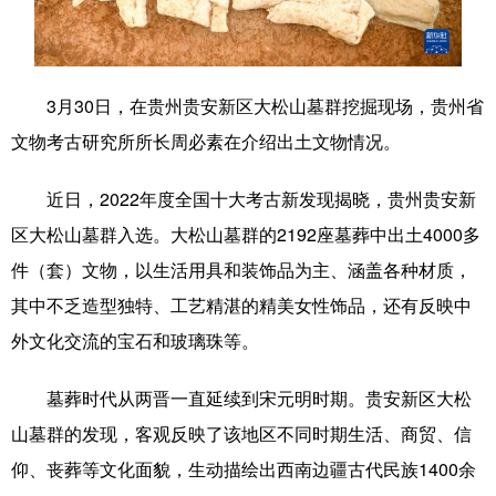
学术中国
乡村振兴
银龄
溯源中国
城市
旅游
能源
会展
3月30日，在贵州贵安新区大松山墓群挖掘现场，贵州省
彩票
娱乐
时尚
悦读
文物考古研究所所长周必素在介绍出土文物情况。
公益
一带一路
亚太网
上市公司
近日，2022年度全国十大考古新发现揭晓，贵州贵安新
文化产业
区大松山墓群入选。大松山墓群的2192座墓葬中出土4000多
件（套）文物，以生活用具和装饰品为主、涵盖各种材质，
其中不乏造型独特、工艺精湛的精美女性饰品，还有反映中
地方频道
外文化交流的宝石和玻璃珠等。
北京
天津
河北
山西
墓葬时代从两晋一直延续到宋元明时期。贵安新区大松
辽宁
吉林
上海
江苏
山墓群的发现，客观反映了该地区不同时期生活、商贸、信
浙江
安徽
福建
江西
仰、丧葬等文化面貌，生动描绘出西南边疆古代民族1400余