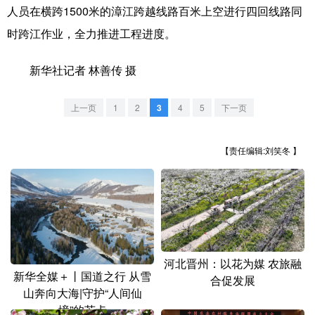
山东
河南
湖北
湖南
人员在横跨1500米的漳江跨越线路百米上空进行四回线路同
时跨江作业，全力推进工程进度。
广东
广西
海南
重庆
四川
贵州
云南
西藏
新华社记者 林善传 摄
陕西
甘肃
青海
宁夏
上一页
1
2
3
4
5
下一页
新疆
内蒙古
黑龙江
【责任编辑:刘笑冬 】
多语种频道
English
Español
Français
عربى
Русский язык
日本語
한국어
河北晋州：以花为媒 农旅融
Deutsch
Português
新华全媒＋丨国道之行 从雪
合促发展
山奔向大海|守护“人间仙
境”的苏卡