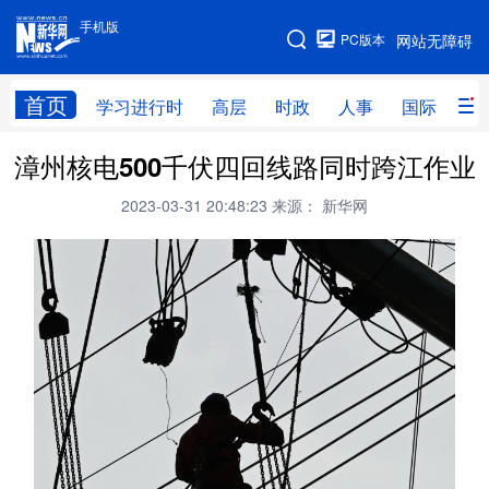
手机版
手机版
PC版本
网站无障碍
网站地图
首页
学习进行时
高层
时政
人事
国际
财
漳州核电500千伏四回线路同时跨江作业
学习进行时
高层
时政
人事
2023-03-31 20:48:23
来源： 新华网
国际
财经
网评
港澳
台湾
思客智库
全球连线
教育
科技
科创
量子
体育
文化
书画
健康
军事
访谈
视频
图片
政务
法律
中央文件
金融
汽车
食品
人居
信息化
数字经济