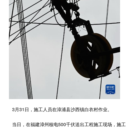
学术中国
乡村振兴
银龄
溯源中国
城市
旅游
能源
会展
彩票
娱乐
时尚
悦读
公益
一带一路
亚太网
上市公司
文化产业
地方频道
北京
天津
河北
山西
辽宁
吉林
上海
江苏
3月31日，施工人员在漳浦县沙西镇白衣村作业。
浙江
安徽
福建
江西
当日，在福建漳州核电500千伏送出工程施工现场，施工