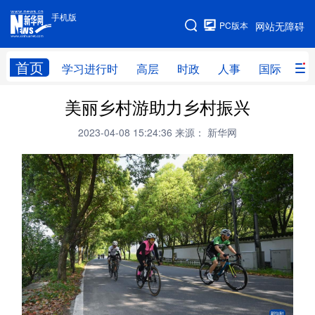
手机版
手机版
PC版本
网站无障碍
网站地图
首页
学习进行时
高层
时政
人事
国际
财
美丽乡村游助力乡村振兴
学习进行时
高层
时政
人事
2023-04-08 15:24:36
来源： 新华网
国际
财经
网评
港澳
台湾
思客智库
全球连线
教育
科技
科创
量子
体育
文化
书画
健康
军事
访谈
视频
图片
政务
法律
中央文件
金融
汽车
食品
人居
信息化
数字经济