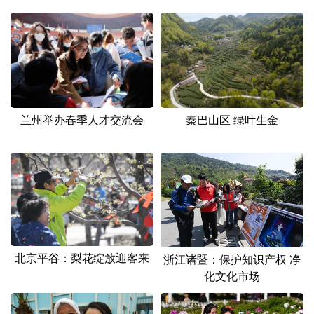
山东
河南
湖北
湖南
广东
广西
海南
重庆
四川
贵州
云南
西藏
陕西
甘肃
青海
宁夏
兰州举办春季人才交流会
秦巴山区 绿叶生金
新疆
内蒙古
黑龙江
多语种频道
English
Español
Français
عربى
Русский язык
日本語
한국어
北京平谷：梨花绽放迎客来
浙江诸暨：保护知识产权 净
Deutsch
Português
化文化市场