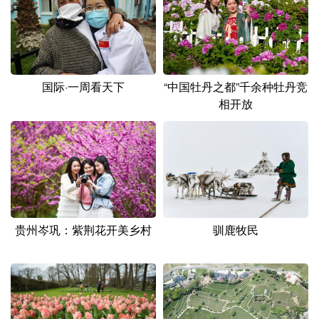
国际·一周看天下
“中国牡丹之都”千余种牡丹竞
相开放
贵州岑巩：紫荆花开美乡村
驯鹿牧民