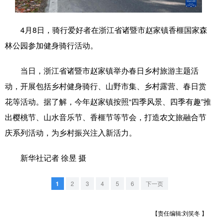
学术中国
乡村振兴
银龄
溯源中国
4月8日，骑行爱好者在浙江省诸暨市赵家镇香榧国家森
城市
旅游
能源
会展
林公园参加健身骑行活动。
彩票
娱乐
时尚
悦读
当日，浙江省诸暨市赵家镇举办春日乡村旅游主题活
公益
一带一路
亚太网
上市公司
动，开展包括乡村健身骑行、山野市集、乡村露营、春日赏
文化产业
花等活动。据了解，今年赵家镇按照“四季风景、四季有趣”推
出樱桃节、山水音乐节、香榧节等节会，打造农文旅融合节
庆系列活动，为乡村振兴注入新活力。
地方频道
新华社记者 徐昱 摄
北京
天津
河北
山西
辽宁
吉林
上海
江苏
1
2
3
4
5
6
下一页
浙江
安徽
福建
江西
【责任编辑:刘笑冬 】