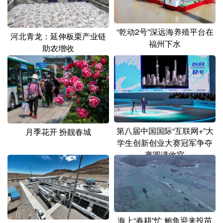
“乾动2号”深远海养殖平台在
河北青龙：延伸板栗产业链
福州下水
助农增收
第八届中国国际“互联网+”大
月季花开 扮靓春城
学生创新创业大赛冠军争夺
赛圆满收官
海上“春耕”忙 鲍鱼迎来投苗