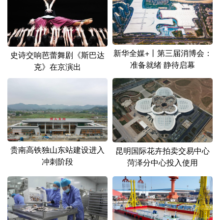
山东
河南
湖北
湖南
广东
广西
海南
重庆
四川
贵州
云南
西藏
新华全媒+丨第三届消博会：
史诗交响芭蕾舞剧《斯巴达
准备就绪 静待启幕
陕西
甘肃
青海
宁夏
克》在京演出
新疆
内蒙古
黑龙江
多语种频道
English
Español
Français
عربى
贵南高铁独山东站建设进入
昆明国际花卉拍卖交易中心
冲刺阶段
菏泽分中心投入使用
Русский язык
日本語
한국어
Deutsch
Português