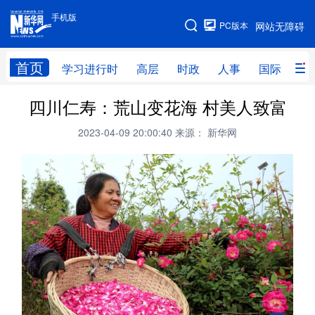
手机版
手机版
PC版本
网站无障碍
网站地图
首页
学习进行时
高层
时政
人事
国际
财
四川仁寿：荒山变花海 村美人致富
学习进行时
高层
时政
人事
2023-04-09 20:00:40
来源： 新华网
国际
财经
网评
港澳
台湾
思客智库
全球连线
教育
科技
科创
量子
体育
文化
书画
健康
军事
访谈
视频
图片
政务
法律
中央文件
金融
汽车
食品
人居
信息化
数字经济