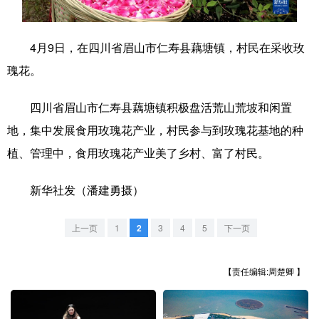
学术中国
乡村振兴
银龄
溯源中国
4月9日，在四川省眉山市仁寿县藕塘镇，村民在采收玫
城市
旅游
能源
会展
瑰花。
彩票
娱乐
时尚
悦读
四川省眉山市仁寿县藕塘镇积极盘活荒山荒坡和闲置
公益
一带一路
亚太网
上市公司
地，集中发展食用玫瑰花产业，村民参与到玫瑰花基地的种
文化产业
植、管理中，食用玫瑰花产业美了乡村、富了村民。
新华社发（潘建勇摄）
地方频道
上一页
1
2
3
4
5
下一页
北京
天津
河北
山西
辽宁
吉林
上海
江苏
【责任编辑:周楚卿 】
浙江
安徽
福建
江西