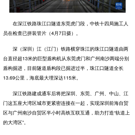
学术中国
乡村振兴
银龄
溯源中国
在深江铁路珠江口隧道东莞虎门段，中铁十四局施工人
城市
旅游
能源
会展
员在检查已拼装管片（4月7日摄）。
彩票
娱乐
时尚
悦读
深（深圳）江（江门）铁路横穿珠江的珠江口隧道由两
公益
一带一路
亚太网
上市公司
台直径超13米的巨型盾构机从东莞虎门和广州南沙两端分别
文化产业
盾构掘进，目前隧道盾构段已掘进过半，珠江口隧道全长
13.69公里，海底最大埋深达115米。
地方频道
深江铁路建成通车后将把深圳、东莞、广州、中山、江
北京
天津
河北
山西
门这五座大湾区城市更紧密连接在一起，实现深圳前海自贸
辽宁
吉林
上海
江苏
区与广州南沙自贸区半小时高铁互联互通，助力打造“轨道上
的大湾区”。
浙江
安徽
福建
江西