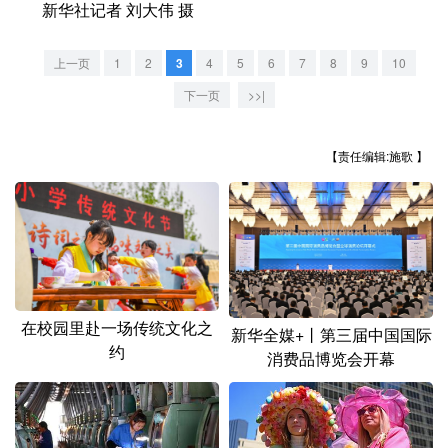
山东
河南
湖北
湖南
新华社记者 刘大伟 摄
广东
广西
海南
重庆
上一页
1
2
3
4
5
6
7
8
9
10
四川
贵州
云南
西藏
下一页
>>|
陕西
甘肃
青海
宁夏
【责任编辑:施歌 】
新疆
内蒙古
黑龙江
多语种频道
English
Español
Français
عربى
在校园里赴一场传统文化之
新华全媒+丨第三届中国国际
Русский язык
日本語
한국어
约
消费品博览会开幕
Deutsch
Português