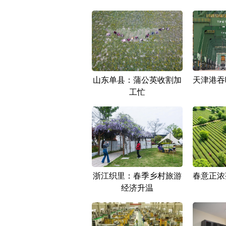
山东单县：蒲公英收割加
天津港吞
工忙
浙江织里：春季乡村旅游
春意正浓
经济升温