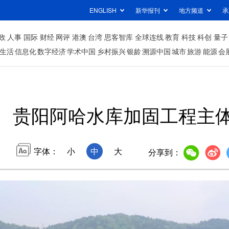
ENGLISH
新华报刊
地方频道
承
政
人事
国际
财经
网评
港澳
台湾
思客智库
全球连线
教育
科技
科创
量子
生活
信息化
数字经济
学术中国
乡村振兴
银龄
溯源中国
城市
旅游
能源
会
贵阳阿哈水库加固工程主
字体：
小
中
大
分享到：