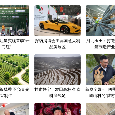
吐量实现首季“开
探访消博会主宾国意大利
河北玉田：打造
门红”
品牌展区
筑制造产业
茶飘香 不负春光
甘肃静宁：农田高标准 春
新华全媒+丨四
采制忙
耕底气足
树山村的“驻村