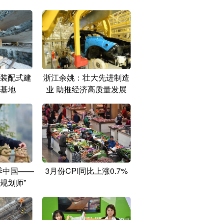
装配式建
浙江余姚：壮大先进制造
基地
业 助推经济高质量发展
季中国——
3月份CPI同比上涨0.7%
规划师”