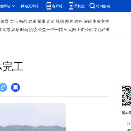
建网站
网站无障碍
客户端
手机版
站内搜索
体育
文化
书画
健康
军事
访谈
视频
图片
政务
法律
中央文件
展
彩票
娱乐
时尚
悦读
公益
一带一路
亚太网
上市公司
文化产业
体完工