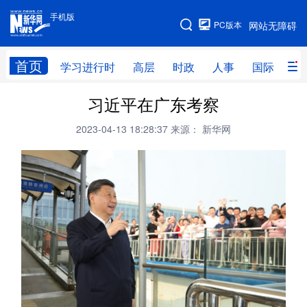
手机版
手机版
PC版本
网站无障碍
网站地图
首页
学习进行时
高层
时政
人事
国际
财
习近平在广东考察
学习进行时
高层
时政
人事
2023-04-13 18:28:37
来源： 新华网
国际
财经
网评
港澳
台湾
思客智库
全球连线
教育
科技
科创
量子
体育
文化
书画
健康
军事
访谈
视频
图片
政务
法律
中央文件
金融
汽车
食品
人居
信息化
数字经济