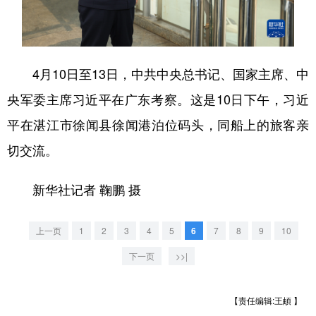
学术中国
乡村振兴
银龄
溯源中国
城市
旅游
能源
会展
4月10日至13日，中共中央总书记、国家主席、中
彩票
娱乐
时尚
悦读
央军委主席习近平在广东考察。这是10日下午，习近
公益
一带一路
亚太网
上市公司
平在湛江市徐闻县徐闻港泊位码头，同船上的旅客亲
文化产业
切交流。
新华社记者 鞠鹏 摄
地方频道
北京
天津
河北
山西
上一页
1
2
3
4
5
6
7
8
9
10
下一页
>>|
辽宁
吉林
上海
江苏
浙江
安徽
福建
江西
【责任编辑:王頔 】