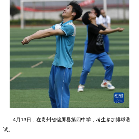
学术中国
乡村振兴
银龄
溯源中国
城市
旅游
能源
会展
彩票
娱乐
时尚
悦读
公益
一带一路
亚太网
上市公司
文化产业
地方频道
北京
天津
河北
山西
辽宁
吉林
上海
江苏
4月13日，在贵州省锦屏县第四中学，考生参加排球测
浙江
安徽
福建
江西
试。