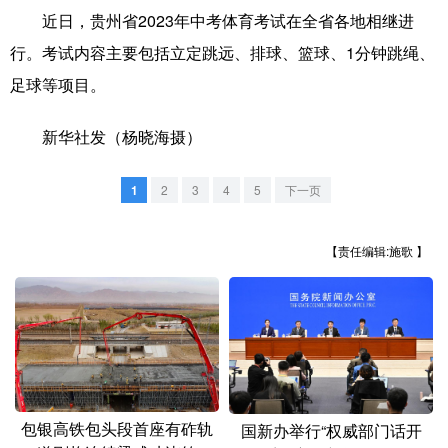
山东
河南
湖北
湖南
近日，贵州省2023年中考体育考试在全省各地相继进
广东
广西
海南
重庆
行。考试内容主要包括立定跳远、排球、篮球、1分钟跳绳、
足球等项目。
四川
贵州
云南
西藏
陕西
甘肃
青海
宁夏
新华社发（杨晓海摄）
新疆
内蒙古
黑龙江
1
2
3
4
5
下一页
多语种频道
【责任编辑:施歌 】
English
Español
Français
عربى
Русский язык
日本語
한국어
Deutsch
Português
包银高铁包头段首座有砟轨
国新办举行“权威部门话开