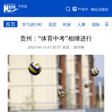
手机版
手机版
PC版本
网站无障碍
网站地图
首页
学习进行时
高层
时政
人事
国际
财
贵州：“体育中考”相继进行
学习进行时
高层
时政
人事
2023-04-13 21:50:57
来源： 新华网
国际
财经
网评
港澳
台湾
思客智库
全球连线
教育
科技
科创
量子
体育
文化
书画
健康
军事
访谈
视频
图片
政务
法律
中央文件
金融
汽车
食品
人居
信息化
数字经济