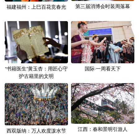
第三届消博会时装周落幕
福建福州：上巳百花竞春光
“书籍医生”黄玉杏：用匠心守
国际·一周看天下
护古籍里的文明
江西：春和景明引游人
西双版纳：万人欢度泼水节