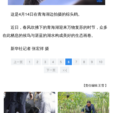
学术中国
乡村振兴
银龄
溯源中国
这是4月14日在青海湖边拍摄的棕头鸥。
城市
旅游
能源
会展
近日，春风吹拂下的青海湖迎来万物复苏的时节，众多
彩票
娱乐
时尚
悦读
在此栖息的候鸟与湛蓝的湖水构成美好的生态画卷。
公益
一带一路
亚太网
上市公司
新华社记者 张宏祥 摄
文化产业
上一页
1
2
3
4
5
6
7
8
9
10
下一页
>>|
地方频道
北京
天津
河北
山西
【责任编辑:王雪 】
辽宁
吉林
上海
江苏
浙江
安徽
福建
江西