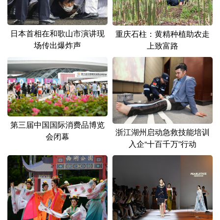
山东
河南
湖北
湖南
广东
广西
海南
重庆
日本首相在和歌山市演讲现
重庆石柱：黄精种植助农走
场传出爆炸声
四川
贵州
云南
西藏
上致富路
陕西
甘肃
青海
宁夏
新疆
内蒙古
黑龙江
多语种频道
第三届中国国际消费品博览
浙江湖州启动急救技能培训
会闭幕
入企“十百千万”行动
English
Español
Français
عربى
Русский язык
日本語
한국어
Deutsch
Português