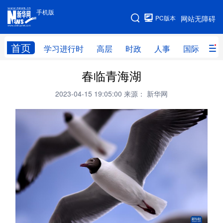
手机版
手机版
PC版本
网站无障碍
网站地图
首页
学习进行时
高层
时政
人事
国际
财
春临青海湖
学习进行时
高层
时政
人事
2023-04-15 19:05:00
来源： 新华网
国际
财经
网评
港澳
台湾
思客智库
全球连线
教育
科技
科创
量子
体育
文化
书画
健康
军事
访谈
视频
图片
政务
法律
中央文件
金融
汽车
食品
人居
信息化
数字经济