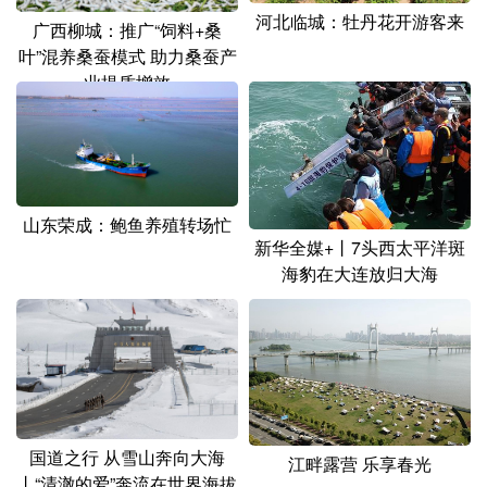
河北临城：牡丹花开游客来
广西柳城：推广“饲料+桑
叶”混养桑蚕模式 助力桑蚕产
业提质增效
山东荣成：鲍鱼养殖转场忙
新华全媒+丨7头西太平洋斑
海豹在大连放归大海
国道之行 从雪山奔向大海
江畔露营 乐享春光
丨“清澈的爱”奔流在世界海拔