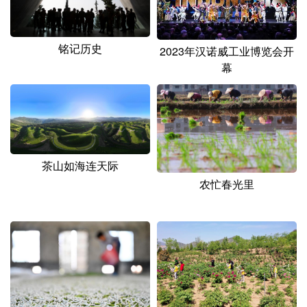
山东
河南
湖北
湖南
广东
广西
海南
重庆
铭记历史
2023年汉诺威工业博览会开
四川
贵州
云南
西藏
幕
陕西
甘肃
青海
宁夏
新疆
内蒙古
黑龙江
茶山如海连天际
多语种频道
农忙春光里
English
Español
Français
عربى
Русский язык
日本語
한국어
Deutsch
Português