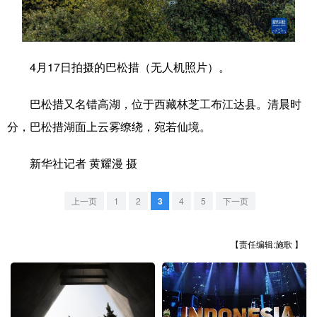
学术中国
乡村振兴
银龄
溯源中国
城市
旅游
能源
会展
4月17日拍摄的巴松措（无人机照片）。
彩票
娱乐
时尚
悦读
巴松措又名错高湖，位于西藏林芝工布江达县。清晨时
公益
一带一路
亚太网
上市公司
分，巴松措湖面上云雾缭绕，宛若仙境。
文化产业
新华社记者 黄耀漫 摄
地方频道
上一页
1
2
3
4
5
下一页
北京
天津
河北
山西
【责任编辑:施歌 】
辽宁
吉林
上海
江苏
浙江
安徽
福建
江西