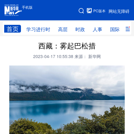
手机版
手机版
PC版本
网站无障碍
网站地图
首页
学习进行时
高层
时政
人事
国际
财
西藏：雾起巴松措
学习进行时
高层
时政
人事
2023-04-17 10:55:38
来源： 新华网
国际
财经
网评
港澳
台湾
思客智库
全球连线
教育
科技
科创
量子
体育
文化
书画
健康
军事
访谈
视频
图片
政务
法律
中央文件
金融
汽车
食品
人居
信息化
数字经济