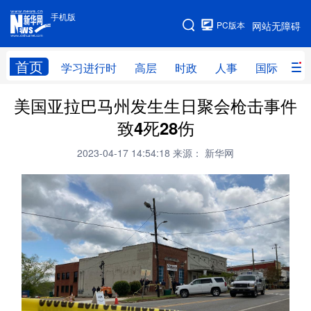
手机版
手机版
PC版本
网站无障碍
网站地图
首页
学习进行时
高层
时政
人事
国际
财
美国亚拉巴马州发生生日聚会枪击事件
学习进行时
高层
时政
人事
致4死28伤
国际
财经
网评
港澳
2023-04-17 14:54:18
来源： 新华网
台湾
思客智库
全球连线
教育
科技
科创
量子
体育
文化
书画
健康
军事
访谈
视频
图片
政务
法律
中央文件
金融
汽车
食品
人居
信息化
数字经济