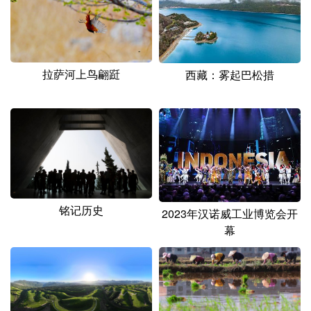
山东
河南
湖北
湖南
广东
广西
海南
重庆
四川
贵州
云南
西藏
拉萨河上鸟翩跹
西藏：雾起巴松措
陕西
甘肃
青海
宁夏
新疆
内蒙古
黑龙江
多语种频道
English
Español
Français
عربى
铭记历史
2023年汉诺威工业博览会开
幕
Русский язык
日本語
한국어
Deutsch
Português