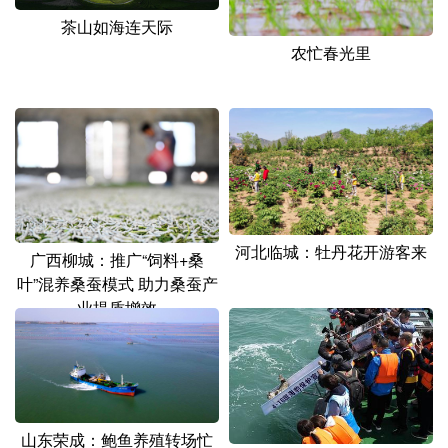
茶山如海连天际
农忙春光里
河北临城：牡丹花开游客来
广西柳城：推广“饲料+桑
叶”混养桑蚕模式 助力桑蚕产
业提质增效
山东荣成：鲍鱼养殖转场忙