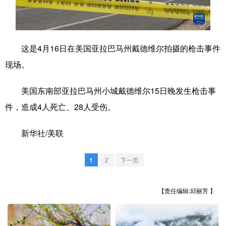
学术中国
乡村振兴
银龄
溯源中国
城市
旅游
能源
会展
这是4月16日在美国亚拉巴马州戴德维尔拍摄的枪击事件
彩票
娱乐
时尚
悦读
现场。
公益
一带一路
亚太网
上市公司
美国东南部亚拉巴马州小城戴德维尔15日晚发生枪击事
文化产业
件，造成4人死亡、28人受伤。
新华社/美联
地方频道
1
2
下一页
北京
天津
河北
山西
辽宁
吉林
上海
江苏
【责任编辑:邱丽芳 】
浙江
安徽
福建
江西