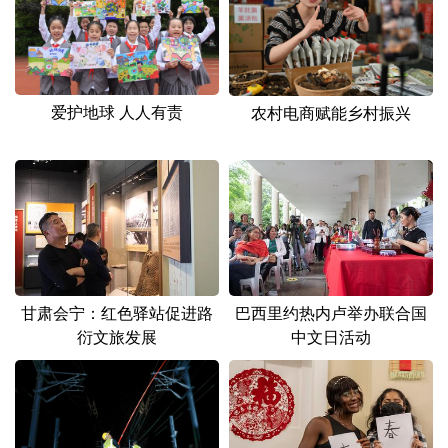
山东
河南
湖北
湖南
广东
广西
海南
重庆
四川
贵州
云南
西藏
爱护地球 人人有责
农村电商赋能乡村振兴
陕西
甘肃
青海
宁夏
新疆
内蒙古
黑龙江
多语种频道
English
Español
Français
عربى
甘肃会宁：红色驿站促进路
巴西里约热内卢举办联合国
衍文旅发展
中文日活动
Русский язык
日本語
한국어
Deutsch
Português