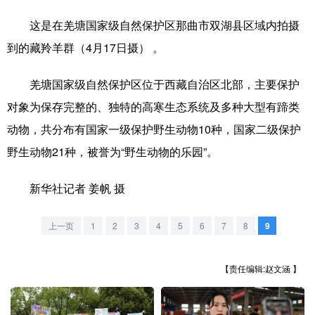
这是在羌塘国家级自然保护区那曲市双湖县区域内拍摄
学术中国
乡村振兴
银龄
溯源中国
到的藏羚羊群（4月17日摄） 。
城市
旅游
能源
会展
羌塘国家级自然保护区位于西藏自治区北部，主要保护
彩票
娱乐
时尚
悦读
对象为保存完整的、独特的高寒生态系统及多种大型有蹄类
公益
一带一路
亚太网
上市公司
动物，共分布有国家一级保护野生动物10种，国家二级保护
文化产业
野生动物21种，被誉为“野生动物的乐园”。
新华社记者 姜帆 摄
地方频道
上一页
1
2
3
4
5
6
7
8
9
北京
天津
河北
山西
辽宁
吉林
上海
江苏
【责任编辑:赵文涵 】
浙江
安徽
福建
江西