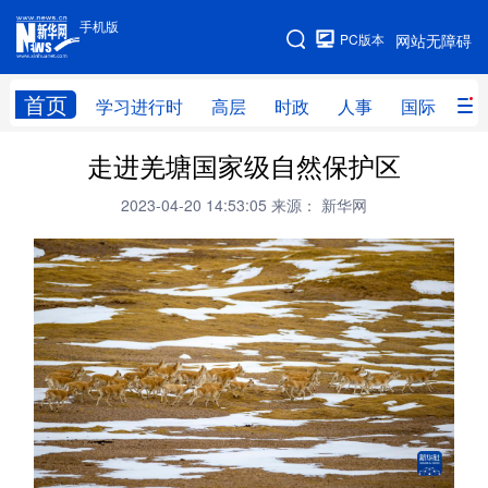
手机版
手机版
PC版本
网站无障碍
网站地图
首页
学习进行时
高层
时政
人事
国际
财
走进羌塘国家级自然保护区
学习进行时
高层
时政
人事
2023-04-20 14:53:05
来源： 新华网
国际
财经
网评
港澳
台湾
思客智库
全球连线
教育
科技
科创
量子
体育
文化
书画
健康
军事
访谈
视频
图片
政务
法律
中央文件
金融
汽车
食品
人居
信息化
数字经济