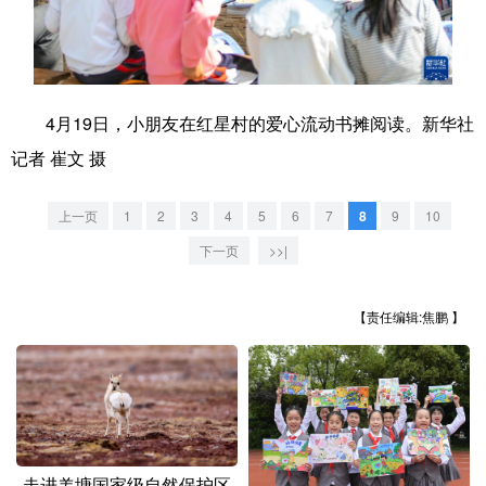
学术中国
乡村振兴
银龄
溯源中国
城市
旅游
能源
会展
4月19日，小朋友在红星村的爱心流动书摊阅读。新华社
彩票
娱乐
时尚
悦读
记者 崔文 摄
公益
一带一路
亚太网
上市公司
上一页
1
2
3
4
5
6
7
8
9
10
文化产业
下一页
>>|
地方频道
【责任编辑:焦鹏 】
北京
天津
河北
山西
辽宁
吉林
上海
江苏
浙江
安徽
福建
江西
走进羌塘国家级自然保护区