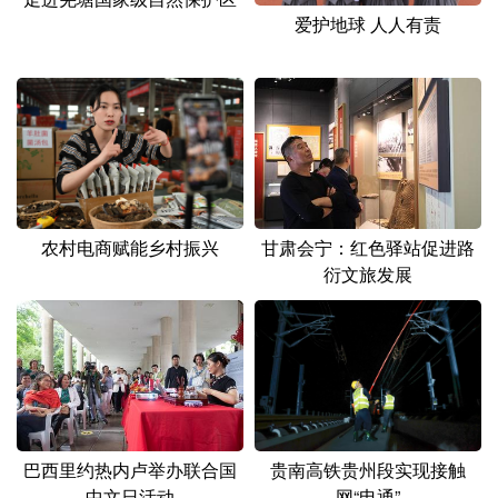
山东
河南
湖北
湖南
爱护地球 人人有责
广东
广西
海南
重庆
四川
贵州
云南
西藏
陕西
甘肃
青海
宁夏
新疆
内蒙古
黑龙江
农村电商赋能乡村振兴
甘肃会宁：红色驿站促进路
衍文旅发展
多语种频道
English
Español
Français
عربى
Русский язык
日本語
한국어
Deutsch
Português
巴西里约热内卢举办联合国
贵南高铁贵州段实现接触
中文日活动
网“电通”