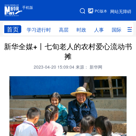
手机版
手机版
PC版本
网站无障碍
网站地图
首页
学习进行时
高层
时政
人事
国际
财
新华全媒+丨七旬老人的农村爱心流动书
学习进行时
高层
时政
人事
摊
国际
财经
网评
港澳
2023-04-20 15:09:04
来源： 新华网
台湾
思客智库
全球连线
教育
科技
科创
量子
体育
文化
书画
健康
军事
访谈
视频
图片
政务
法律
中央文件
金融
汽车
食品
人居
信息化
数字经济