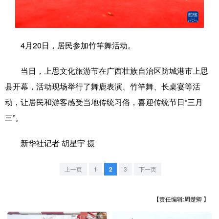
学术中国
乡村振兴
银龄
溯源中国
城市
旅游
能源
会展
4月20日，居民参加竹竿舞活动。
彩票
娱乐
时尚
悦读
当日，上思文化旅游节在广西壮族自治区防城港市上思
公益
一带一路
亚太网
上市公司
县开幕，活动现场举行了舞鹿表演、竹竿舞、长桌宴等活
动，让居民和游客感受当地传统习俗，喜迎传统节日“三月
文化产业
三”。
地方频道
新华社记者 胡星宇 摄
北京
天津
河北
山西
上一页
1
2
3
下一页
辽宁
吉林
上海
江苏
【责任编辑:周楚卿 】
浙江
安徽
福建
江西