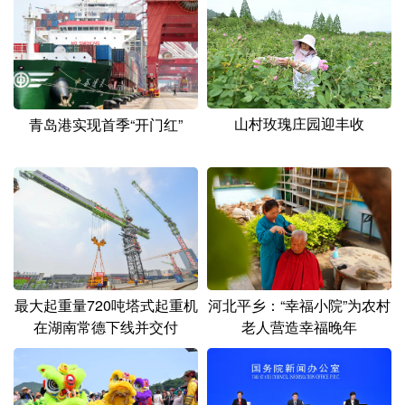
山东
河南
湖北
湖南
广东
广西
海南
重庆
四川
贵州
云南
西藏
陕西
甘肃
青海
宁夏
山村玫瑰庄园迎丰收
青岛港实现首季“开门红”
新疆
内蒙古
黑龙江
多语种频道
English
Español
Français
عربى
最大起重量720吨塔式起重机
河北平乡：“幸福小院”为农村
Русский язык
日本語
한국어
在湖南常德下线并交付
老人营造幸福晚年
Deutsch
Português