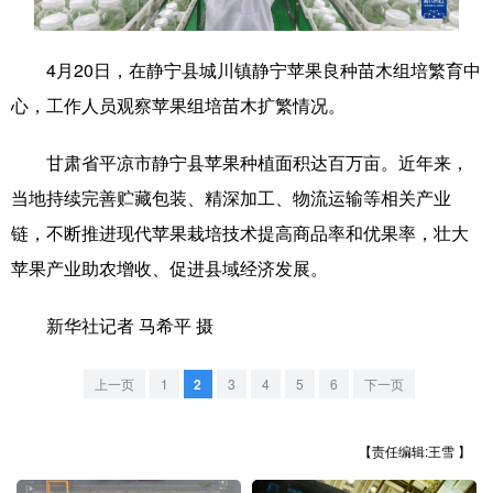
学术中国
乡村振兴
银龄
溯源中国
4月20日，在静宁县城川镇静宁苹果良种苗木组培繁育中
城市
旅游
能源
会展
心，工作人员观察苹果组培苗木扩繁情况。
彩票
娱乐
时尚
悦读
甘肃省平凉市静宁县苹果种植面积达百万亩。近年来，
公益
一带一路
亚太网
上市公司
当地持续完善贮藏包装、精深加工、物流运输等相关产业
文化产业
链，不断推进现代苹果栽培技术提高商品率和优果率，壮大
苹果产业助农增收、促进县域经济发展。
地方频道
新华社记者 马希平 摄
北京
天津
河北
山西
上一页
1
2
3
4
5
6
下一页
辽宁
吉林
上海
江苏
【责任编辑:王雪 】
浙江
安徽
福建
江西