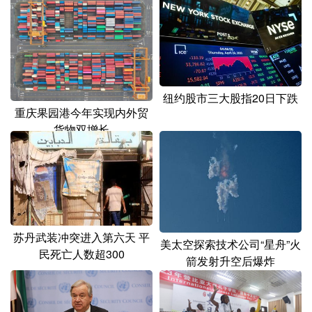
山东
河南
湖北
湖南
广东
广西
海南
重庆
四川
贵州
云南
西藏
陕西
甘肃
青海
宁夏
纽约股市三大股指20日下跌
重庆果园港今年实现内外贸
新疆
内蒙古
黑龙江
货物双增长
多语种频道
English
Español
Français
عربى
Русский язык
日本語
한국어
苏丹武装冲突进入第六天 平
美太空探索技术公司“星舟”火
民死亡人数超300
箭发射升空后爆炸
Deutsch
Português