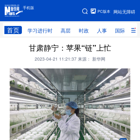
手机版
手机版
PC版本
网站无障碍
网站地图
首页
学习进行时
高层
时政
人事
国际
财
甘肃静宁：苹果“链”上忙
学习进行时
高层
时政
人事
2023-04-21 11:21:37
来源： 新华网
国际
财经
网评
港澳
台湾
思客智库
全球连线
教育
科技
科创
量子
体育
文化
书画
健康
军事
访谈
视频
图片
政务
法律
中央文件
金融
汽车
食品
人居
信息化
数字经济