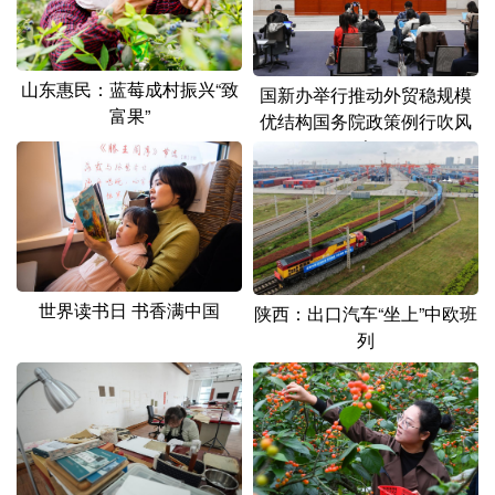
山东惠民：蓝莓成村振兴“致
国新办举行推动外贸稳规模
富果”
优结构国务院政策例行吹风
会
世界读书日 书香满中国
陕西：出口汽车“坐上”中欧班
列