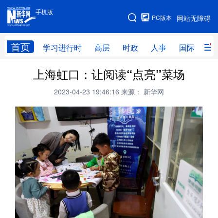
手机版
手机版
PC版本
网站无障碍
网站地图
首页
学习进行时
高层
时政
人事
国际
财
上海虹口：让阅读“点亮”菜场
学习进行时
高层
时政
人事
2023-04-23 19:46:16
来源： 新华网
国际
财经
网评
港澳
台湾
思客智库
全球连线
教育
科技
科创
量子
体育
文化
书画
健康
军事
访谈
视频
图片
政务
法律
中央文件
金融
汽车
食品
人居
信息化
数字经济