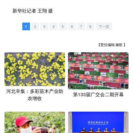
山东
河南
湖北
湖南
新华社记者 王翔 摄
广东
广西
海南
重庆
1
2
3
4
5
6
7
8
下一页
四川
贵州
云南
西藏
陕西
甘肃
青海
宁夏
【责任编辑:施歌 】
新疆
内蒙古
黑龙江
多语种频道
English
Español
Français
عربى
河北辛集：多彩苗木产业助
第133届广交会二期开幕
农增收
Русский язык
日本語
한국어
Deutsch
Português