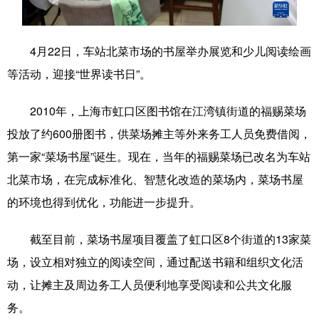
学术中国
乡村振兴
银龄
溯源中国
4月22日，车站北菜市场的书屋举办展览和少儿阅读绘画
城市
旅游
能源
会展
等活动，迎接“世界读书日”。
彩票
娱乐
时尚
悦读
2010年，上海市虹口区图书馆在江湾镇街道的福赐菜场
公益
一带一路
亚太网
上市公司
投放了约600册图书，供菜场摊主等外来务工人员免费借阅，
文化产业
第一家“菜场书屋”诞生。现在，当年的福赐菜场已改名为车站
北菜市场，在完成标准化、智慧化改造的菜场内，菜场书屋
地方频道
的环境也得到优化，功能进一步提升。
北京
天津
河北
山西
截至目前，菜场书屋项目覆盖了虹口区8个街道的13家菜
场，设立相对独立的阅读空间，通过配送书籍和组织文化活
辽宁
吉林
上海
江苏
动，让摊主及周边务工人员便利地享受阅读和公共文化服
浙江
安徽
福建
江西
务。