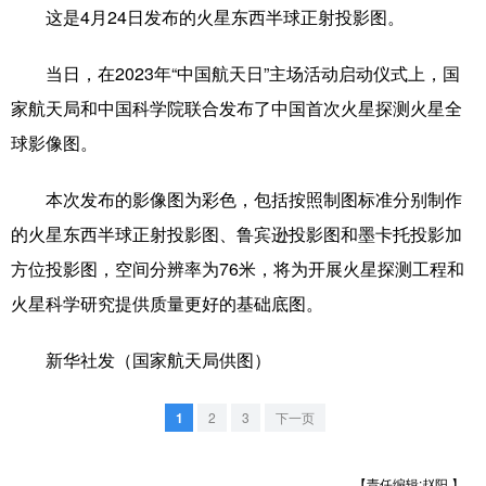
这是4月24日发布的火星东西半球正射投影图。
学术中国
乡村振兴
银龄
溯源中国
当日，在2023年“中国航天日”主场活动启动仪式上，国
城市
旅游
能源
会展
家航天局和中国科学院联合发布了中国首次火星探测火星全
彩票
娱乐
时尚
悦读
球影像图。
公益
一带一路
亚太网
上市公司
本次发布的影像图为彩色，包括按照制图标准分别制作
文化产业
的火星东西半球正射投影图、鲁宾逊投影图和墨卡托投影加
方位投影图，空间分辨率为76米，将为开展火星探测工程和
火星科学研究提供质量更好的基础底图。
地方频道
北京
天津
河北
山西
新华社发（国家航天局供图）
辽宁
吉林
上海
江苏
1
2
3
下一页
浙江
安徽
福建
江西
【责任编辑:赵阳 】