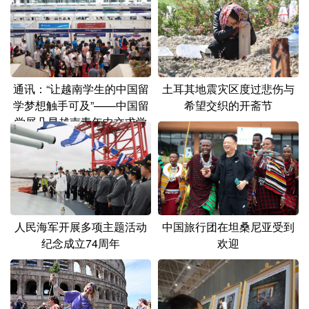
土耳其地震灾区度过悲伤与
通讯：“让越南学生的中国留
希望交织的开斋节
学梦想触手可及”——中国留
学展凸显越南青年中文求学
热
人民海军开展多项主题活动
中国旅行团在坦桑尼亚受到
纪念成立74周年
欢迎