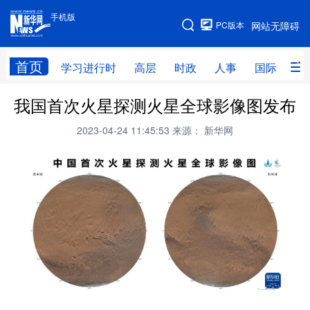
手机版
手机版
PC版本
网站无障碍
网站地图
首页
学习进行时
高层
时政
人事
国际
财
我国首次火星探测火星全球影像图发布
学习进行时
高层
时政
人事
2023-04-24 11:45:53
来源： 新华网
国际
财经
网评
港澳
台湾
思客智库
全球连线
教育
科技
科创
量子
体育
文化
书画
健康
军事
访谈
视频
图片
政务
法律
中央文件
金融
汽车
食品
人居
信息化
数字经济