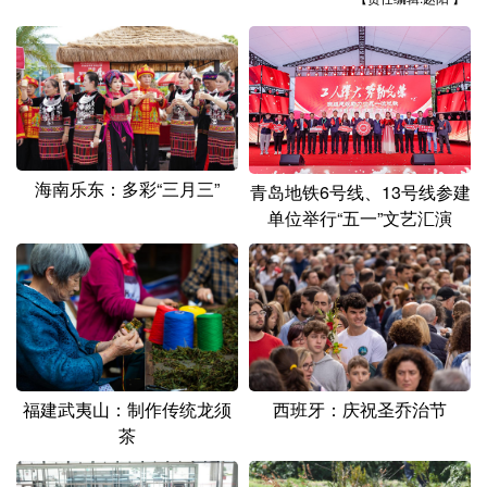
山东
河南
湖北
湖南
广东
广西
海南
重庆
四川
贵州
云南
西藏
陕西
甘肃
青海
宁夏
海南乐东：多彩“三月三”
新疆
内蒙古
黑龙江
青岛地铁6号线、13号线参建
单位举行“五一”文艺汇演
多语种频道
English
Español
Français
عربى
Русский язык
日本語
한국어
福建武夷山：制作传统龙须
西班牙：庆祝圣乔治节
Deutsch
Português
茶