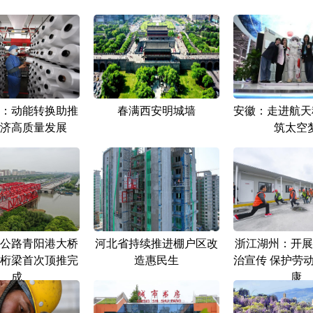
：动能转换助推
春满西安明城墙
安徽：走进航天
济高质量发展
筑太空
公路青阳港大桥
河北省持续推进棚户区改
浙江湖州：开展
桁梁首次顶推完
造惠民生
治宣传 保护劳
成
康