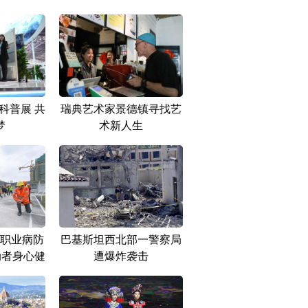
科普展 共
瑞典艺术家景德镇寻找艺
梦
术新人生
职业病防
巴基斯坦西北部一警察局
动者身心健
遭爆炸袭击