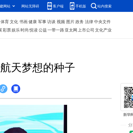
建网站
网站无障碍
客户端
手机版
站内搜索
体育
文化
书画
健康
军事
访谈
视频
图片
政务
法律
中央文件
展
彩票
娱乐
时尚
悦读
公益
一带一路
亚太网
上市公司
文化产业
下航天梦想的种子