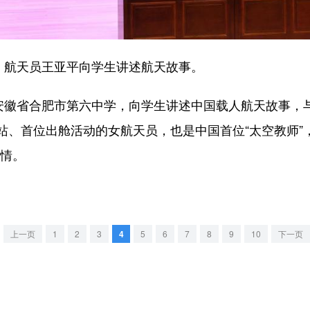
航天员王亚平向学生讲述航天故事。
徽省合肥市第六中学，向学生讲述中国载人航天故事，
、首位出舱活动的女航天员，也是中国首位“太空教师”，
热情。
上一页
1
2
3
4
5
6
7
8
9
10
下一页