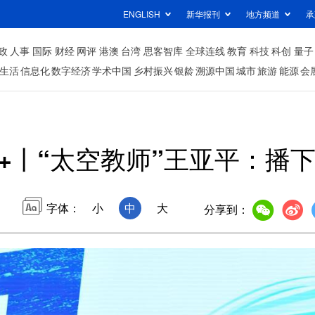
ENGLISH
新华报刊
地方频道
承
政
人事
国际
财经
网评
港澳
台湾
思客智库
全球连线
教育
科技
科创
量子
生活
信息化
数字经济
学术中国
乡村振兴
银龄
溯源中国
城市
旅游
能源
会
+丨“太空教师”王亚平：播
字体：
小
中
大
分享到：