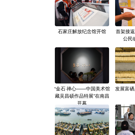
石家庄解放纪念馆开馆
首架接返
公民
“金石·禅心——中国美术馆
发展富硒
藏吴昌硕作品特展”在南昌
开幕