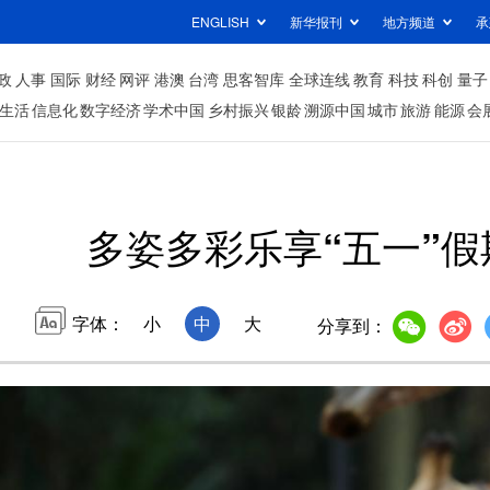
ENGLISH
新华报刊
地方频道
承
政
人事
国际
财经
网评
港澳
台湾
思客智库
全球连线
教育
科技
科创
量子
生活
信息化
数字经济
学术中国
乡村振兴
银龄
溯源中国
城市
旅游
能源
会
多姿多彩乐享“五一”假
字体：
小
中
大
分享到：