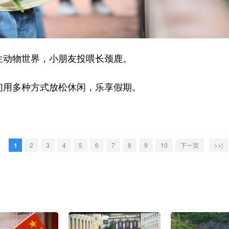
生动物世界，小朋友投喂长颈鹿。
用多种方式放松休闲，乐享假期。
1
2
3
4
5
6
7
8
9
10
下一页
>>|