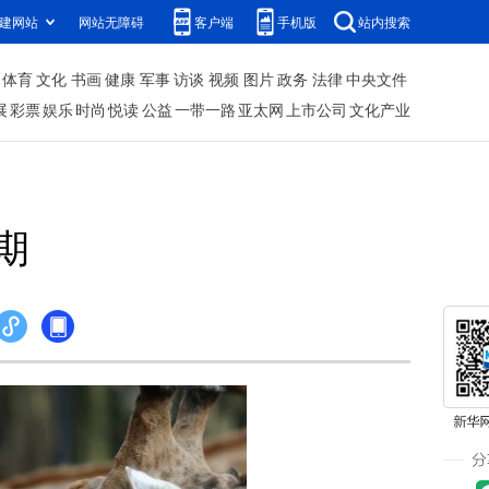
建网站
网站无障碍
客户端
手机版
站内搜索
体育
文化
书画
健康
军事
访谈
视频
图片
政务
法律
中央文件
展
彩票
娱乐
时尚
悦读
公益
一带一路
亚太网
上市公司
文化产业
期