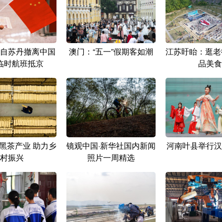
自苏丹撤离中国
澳门：“五一”假期客如潮
江苏盱眙：逛老
临时航班抵京
品美食
黑茶产业 助力乡
镜观中国·新华社国内新闻
河南叶县举行汉
村振兴
照片一周精选