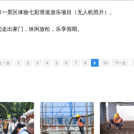
一景区体验七彩滑道游乐项目（无人机照片）。
走出家门，休闲放松，乐享假期。
上一页
1
2
3
4
5
6
7
8
9
10
下一页