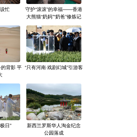
设忙
守护“滚滚”的幸福——香港
大熊猫“奶妈”“奶爸”修炼记
的背影 平
“只有河南·戏剧幻城”引游客
大
极日”
新西兰罗斯华人淘金纪念
公园落成