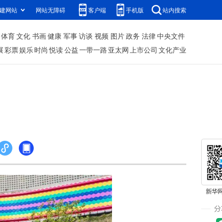
建网站
网站无障碍
客户端
手机版
站内搜索
体育
文化
书画
健康
军事
访谈
视频
图片
政务
法律
中央文件
展
彩票
娱乐
时尚
悦读
公益
一带一路
亚太网
上市公司
文化产业