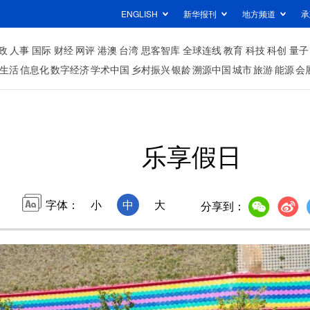
ENGLISH
新华报刊
地方频道
承
政
人事
国际
财经
网评
港澳
台湾
思客智库
全球连线
教育
科技
科创
量子
生活
信息化
数字经济
学术中国
乡村振兴
银龄
溯源中国
城市
旅游
能源
会
乐享假日
字体：
小
中
大
分享到：