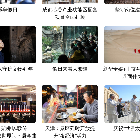
乐享假日
成都芯谷产业功能区配套
坚守岗位建
项目全面封顶
人守护文物41年
假日来看大熊猫
新华全媒+丨奋斗
凡而伟
”架桥 以歌传
天津：景区延时开放提
庆祝“世界太
23世界闽南语金曲
升“夜经济”活力