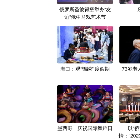
俄罗斯圣彼得堡举办“友
谊”俄中马戏艺术节
海口：观“锦绣” 度假期
73岁老
墨西哥：庆祝国际舞蹈日
以“侨
情：“20