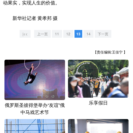
山东
河南
湖北
湖南
动果实，实现人生的价值。
广东
广西
海南
重庆
新华社记者 黄孝邦 摄
四川
贵州
云南
西藏
|<<
上一页
11
12
13
14
下一页
陕西
甘肃
青海
宁夏
新疆
内蒙古
黑龙江
【责任编辑:王佳宁 】
多语种频道
English
Español
Français
عربى
Русский язык
日本語
한국어
乐享假日
俄罗斯圣彼得堡举办“友谊”俄
中马戏艺术节
Deutsch
Português