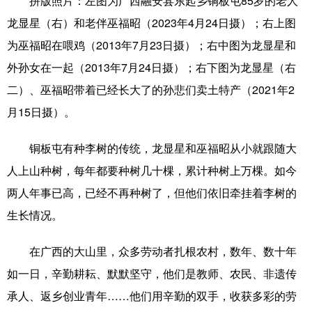
拼版照片：左图为广西融安县东起乡铜板屯85岁的老人
龙显星（右）和老伴巫福昭（2023年4月24日摄）；右上图
学术中国
乡村振兴
银龄
溯源中国
为巫福昭在喂鸡（2013年7月23日摄）；右中图为龙显星和
城市
旅游
能源
会展
外孙女在一起（2013年7月24日摄）；右下图为龙显星（右
彩票
娱乐
时尚
悦读
二）、巫福昭带着已经长大了的孙悲们卖土特产（2021年2
月15日摄）。
公益
一带一路
亚太网
上市公司
文化产业
铜板屯有种李树的传统，龙显星和巫福昭从小就跟随大
人上山种树，每年都要种树几十棵，累计种树上万棵。如今
两人年事已高，已经不再种树了，但他们依旧牵挂着李树的
地方频道
生长情况。
北京
天津
河北
山西
在广西的大山里，众多劳动者扎根农村，数年、数十年
辽宁
吉林
上海
江苏
如一日，辛勤耕耘、默默坚守，他们是教师、农民、非遗传
浙江
安徽
福建
江西
承人、返乡创业青年……他们用辛勤的双手，收获多彩的劳