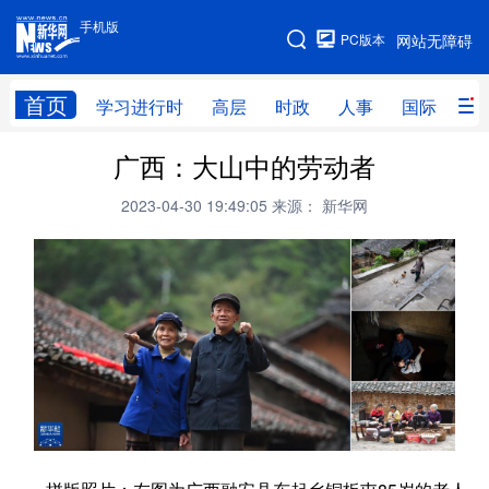
手机版
手机版
PC版本
网站无障碍
网站地图
首页
学习进行时
高层
时政
人事
国际
财
广西：大山中的劳动者
学习进行时
高层
时政
人事
2023-04-30 19:49:05
来源： 新华网
国际
财经
网评
港澳
台湾
思客智库
全球连线
教育
科技
科创
量子
体育
文化
书画
健康
军事
访谈
视频
图片
政务
法律
中央文件
金融
汽车
食品
人居
信息化
数字经济