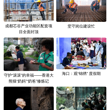
成都芯谷产业功能区配套项
坚守岗位建设忙
目全面封顶
海口：观“锦绣” 度假期
守护“滚滚”的幸福——香港大
熊猫“奶妈”“奶爸”修炼记