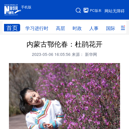
手机版
手机版
PC版本
网站无障碍
网站地图
首页
学习进行时
高层
时政
人事
国际
财
内蒙古鄂伦春：杜鹃花开
学习进行时
高层
时政
人事
2023-05-06 16:05:56
来源： 新华网
国际
财经
网评
港澳
台湾
思客智库
全球连线
教育
科技
科创
量子
体育
文化
书画
健康
军事
访谈
视频
图片
政务
法律
中央文件
金融
汽车
食品
人居
信息化
数字经济