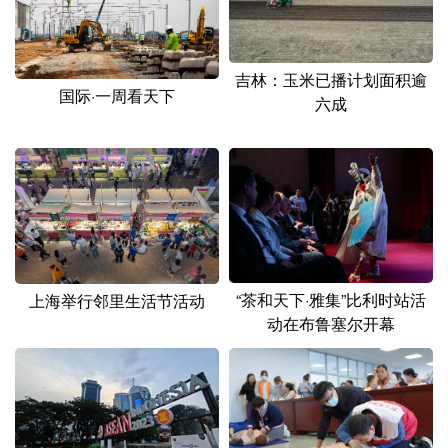
山东
河南
湖北
湖南
广东
广西
海南
重庆
吉林：玉米已播计划面积逾
四川
贵州
云南
西藏
国际·一周看天下
六成
陕西
甘肃
青海
宁夏
新疆
内蒙古
黑龙江
多语种频道
English
Español
Français
عربى
“茶和天下·雅集”比利时站活
上海举行邻里生活节活动
动在布鲁塞尔开幕
Русский язык
日本語
한국어
Deutsch
Português