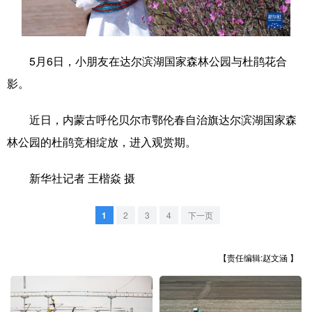
学术中国
乡村振兴
银龄
溯源中国
城市
旅游
能源
会展
5月6日，小朋友在达尔滨湖国家森林公园与杜鹃花合
影。
彩票
娱乐
时尚
悦读
公益
一带一路
亚太网
上市公司
近日，内蒙古呼伦贝尔市鄂伦春自治旗达尔滨湖国家森
林公园的杜鹃竞相绽放，进入观赏期。
文化产业
新华社记者 王楷焱 摄
地方频道
1
2
3
4
下一页
北京
天津
河北
山西
辽宁
吉林
上海
江苏
【责任编辑:赵文涵 】
浙江
安徽
福建
江西