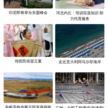
印尼即将举办东盟峰会
河北内丘：培训应急知识 助
力托育服务
传统民俗迎立夏
走近意大利阿马尔菲海岸
包银高铁内蒙古段首座跨铁
广州：大型工程建设“加速跑”