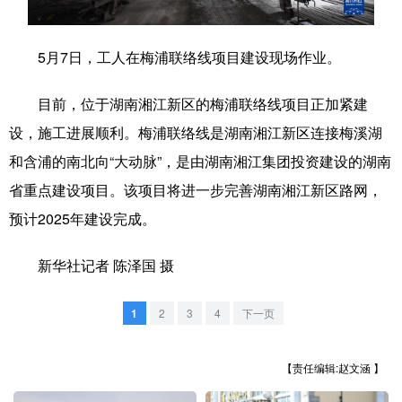
学术中国
乡村振兴
银龄
溯源中国
5月7日，工人在梅浦联络线项目建设现场作业。
城市
旅游
能源
会展
目前，位于湖南湘江新区的梅浦联络线项目正加紧建
彩票
娱乐
时尚
悦读
设，施工进展顺利。梅浦联络线是湖南湘江新区连接梅溪湖
公益
一带一路
亚太网
上市公司
和含浦的南北向“大动脉”，是由湖南湘江集团投资建设的湖南
文化产业
省重点建设项目。该项目将进一步完善湖南湘江新区路网，
预计2025年建设完成。
地方频道
新华社记者 陈泽国 摄
北京
天津
河北
山西
1
2
3
4
下一页
辽宁
吉林
上海
江苏
【责任编辑:赵文涵 】
浙江
安徽
福建
江西