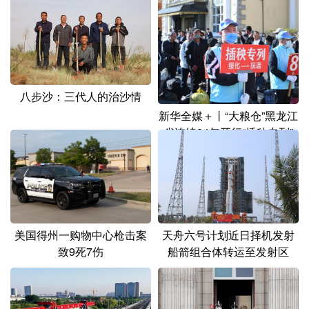
山东
河南
湖北
湖南
广东
广西
海南
重庆
四川
贵州
云南
西藏
陕西
甘肃
青海
宁夏
八步沙：三代人的治沙情
新华全媒＋丨“大粮仓”黑龙江
新疆
内蒙古
黑龙江
省连续24年开行“插秧专列”
多语种频道
English
Español
Français
عربى
Русский язык
日本語
한국어
美国得州一购物中心枪击案
天舟六号计划近日择机发射
致9死7伤
船箭组合体转运至发射区
Deutsch
Português