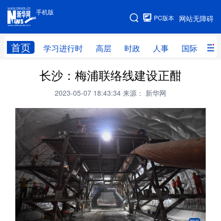
手机版
手机版
PC版本
网站无障碍
网站地图
首页
学习进行时
高层
时政
人事
国际
财
长沙：梅浦联络线建设正酣
学习进行时
高层
时政
人事
2023-05-07 18:43:34
来源： 新华网
国际
财经
网评
港澳
台湾
思客智库
全球连线
教育
科技
科创
量子
体育
文化
书画
健康
军事
访谈
视频
图片
政务
法律
中央文件
金融
汽车
食品
人居
信息化
数字经济