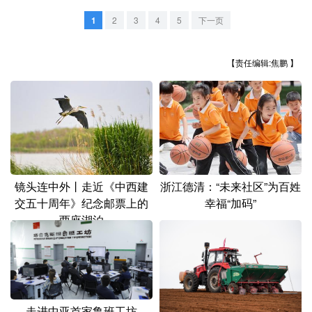
山东
河南
湖北
湖南
1
2
3
4
5
下一页
广东
广西
海南
重庆
四川
贵州
云南
西藏
【责任编辑:焦鹏 】
陕西
甘肃
青海
宁夏
新疆
内蒙古
黑龙江
多语种频道
镜头连中外丨走近《中西建
浙江德清：“未来社区”为百姓
交五十周年》纪念邮票上的
幸福“加码”
English
Español
Français
عربى
两座湖泊
Русский язык
日本語
한국어
Deutsch
Português
走进中亚首家鲁班工坊