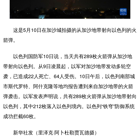
学术中国
乡村振兴
银龄
溯源中国
城市
旅游
能源
会展
这是5月10日在加沙城拍摄的从加沙地带射向以色列的火
彩票
娱乐
时尚
悦读
箭弹。
公益
一带一路
亚太网
上市公司
以色列国防军10日说，当天共有289枚火箭弹从加沙地
文化产业
带射向以色列。从9日凌晨起，以军对加沙地带发动多轮空
袭，已造成22人死亡、64人受伤。10日午后，以色列南部城
市斯代罗特、阿什克隆等地均报告遭到来自加沙地带的火箭
地方频道
弹袭击。以军发表声明说，共有289枚火箭弹从加沙地带射向
北京
天津
河北
山西
以色列，其中212枚落入以色列境内。以色列“铁穹”防御系统
成功拦截60枚。
辽宁
吉林
上海
江苏
浙江
安徽
福建
江西
新华社发（里泽克·阿卜杜勒贾瓦德摄）