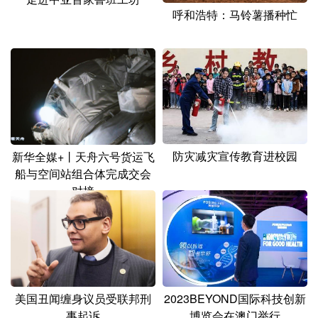
呼和浩特：马铃薯播种忙
防灾减灾宣传教育进校园
新华全媒+丨天舟六号货运飞
船与空间站组合体完成交会
对接
美国丑闻缠身议员受联邦刑
2023BEYOND国际科技创新
事起诉
博览会在澳门举行