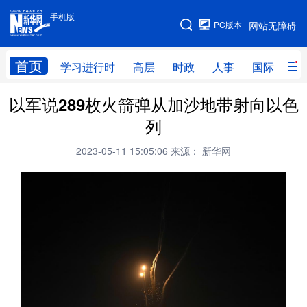
手机版
手机版
PC版本
网站无障碍
网站地图
首页
学习进行时
高层
时政
人事
国际
财
以军说289枚火箭弹从加沙地带射向以色
学习进行时
高层
时政
人事
列
国际
财经
网评
港澳
2023-05-11 15:05:06
来源： 新华网
台湾
思客智库
全球连线
教育
科技
科创
量子
体育
文化
书画
健康
军事
访谈
视频
图片
政务
法律
中央文件
金融
汽车
食品
人居
信息化
数字经济