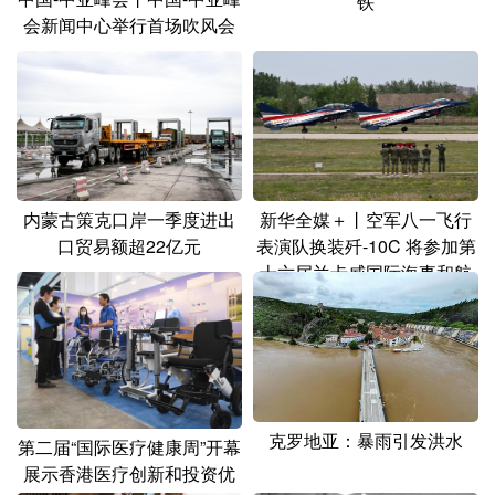
铁
山东
河南
湖北
湖南
会新闻中心举行首场吹风会
广东
广西
海南
重庆
四川
贵州
云南
西藏
陕西
甘肃
青海
宁夏
新疆
内蒙古
黑龙江
内蒙古策克口岸一季度进出
新华全媒＋丨空军八一飞行
口贸易额超22亿元
表演队换装歼-10C 将参加第
十六届兰卡威国际海事和航
多语种频道
空展
English
Español
Français
عربى
Русский язык
日本語
한국어
Deutsch
Português
克罗地亚：暴雨引发洪水
第二届“国际医疗健康周”开幕
展示香港医疗创新和投资优