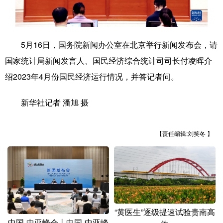
学术中国
乡村振兴
银龄
溯源中国
城市
旅游
能源
会展
5月16日，国务院新闻办公室在北京举行新闻发布会，请
国家统计局新闻发言人、国民经济综合统计司司长付凌晖介
彩票
娱乐
时尚
悦读
绍2023年4月份国民经济运行情况，并答记者问。
公益
一带一路
亚太网
上市公司
新华社记者 潘旭 摄
文化产业
【责任编辑:刘笑冬 】
地方频道
北京
天津
河北
山西
辽宁
吉林
上海
江苏
浙江
安徽
福建
江西
“黄医生”逐级提速试验贵南高
中国-中亚峰会丨中国-中亚峰