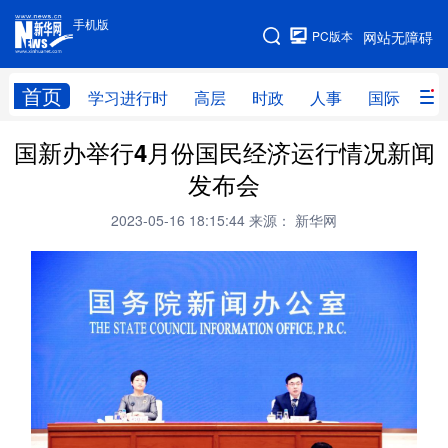
手机版
手机版
PC版本
网站无障碍
网站地图
首页
学习进行时
高层
时政
人事
国际
财
国新办举行4月份国民经济运行情况新闻
学习进行时
高层
时政
人事
发布会
国际
财经
网评
港澳
2023-05-16 18:15:44
来源： 新华网
台湾
思客智库
全球连线
教育
科技
科创
量子
体育
文化
书画
健康
军事
访谈
视频
图片
政务
法律
中央文件
金融
汽车
食品
人居
信息化
数字经济