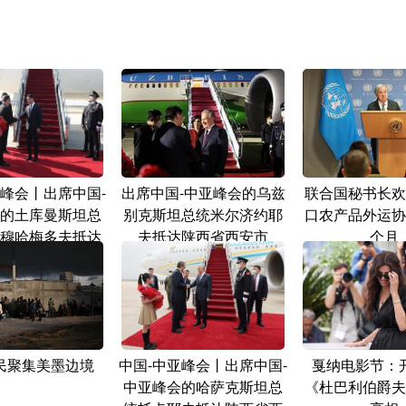
亚峰会丨出席中国-
出席中国-中亚峰会的乌兹
联合国秘书长欢
的土库曼斯坦总
别克斯坦总统米尔济约耶
口农产品外运协
穆哈梅多夫抵达
夫抵达陕西省西安市
个月
西省西安市
民聚集美墨边境
中国-中亚峰会丨出席中国-
戛纳电影节：
中亚峰会的哈萨克斯坦总
《杜巴利伯爵夫