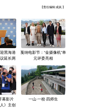
【责任编辑:成岚 】
迎黑海港
戛纳电影节：“金摄像机”单
议延长两
元评委亮相
开幕影片
一山·一校·四师生
人》主创