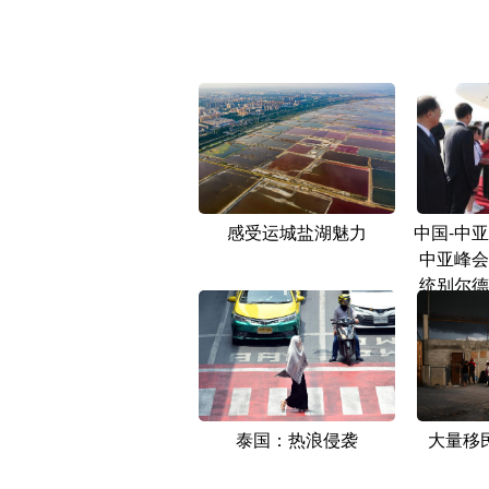
感受运城盐湖魅力
中国-中
中亚峰会
统别尔德
陕
泰国：热浪侵袭
大量移