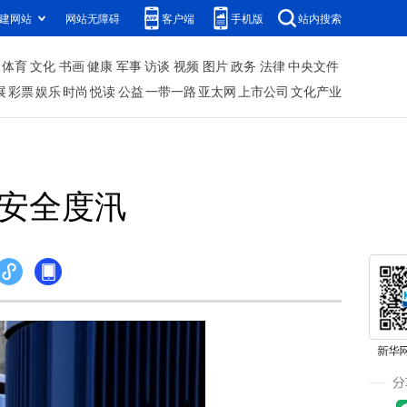
建网站
网站无障碍
客户端
手机版
站内搜索
体育
文化
书画
健康
军事
访谈
视频
图片
政务
法律
中央文件
展
彩票
娱乐
时尚
悦读
公益
一带一路
亚太网
上市公司
文化产业
保安全度汛