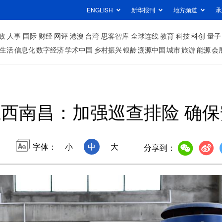
ENGLISH
新华报刊
地方频道
承
政
人事
国际
财经
网评
港澳
台湾
思客智库
全球连线
教育
科技
科创
量子
生活
信息化
数字经济
学术中国
乡村振兴
银龄
溯源中国
城市
旅游
能源
会
江西南昌：加强巡查排险 确
字体：
小
中
大
分享到：