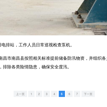
电排站，工作人员日常巡视检查泵机。
昌市南昌县按照相关标准提前储备防汛物资，并组织各
，排除各类险情隐患，确保安全度汛。
上一页
1
2
3
4
5
6
7
下一页