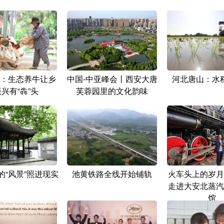
：生态养牛让乡
中国-中亚峰会丨西安大唐
河北唐山：水
兴有“犇”头
芙蓉园里的文化韵味
的“风景”照进现实
池黄铁路全线开始铺轨
火车头上的岁月
走进大安北蒸汽
馆