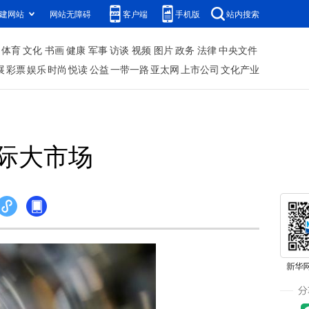
建网站
网站无障碍
客户端
手机版
站内搜索
体育
文化
书画
健康
军事
访谈
视频
图片
政务
法律
中央文件
展
彩票
娱乐
时尚
悦读
公益
一带一路
亚太网
上市公司
文化产业
际大市场