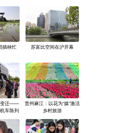
稻插秧忙
苏富比空间在沪开幕
变迁——
贵州麻江：以花为“媒”激活
机车陈列
乡村旅游