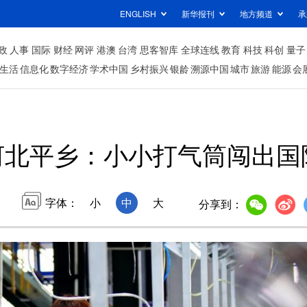
ENGLISH
新华报刊
地方频道
承
政
人事
国际
财经
网评
港澳
台湾
思客智库
全球连线
教育
科技
科创
量子
生活
信息化
数字经济
学术中国
乡村振兴
银龄
溯源中国
城市
旅游
能源
会
河北平乡：小小打气筒闯出国
字体：
小
中
大
分享到：