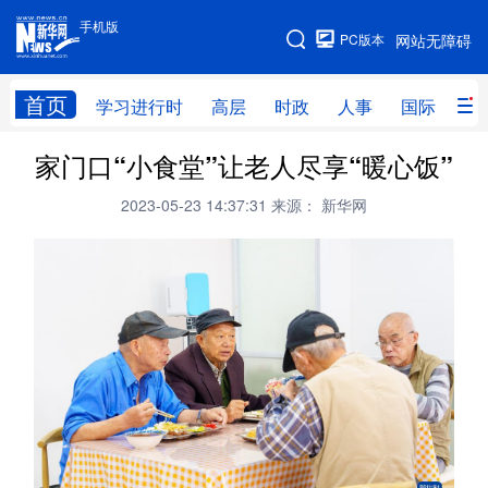
手机版
手机版
PC版本
网站无障碍
网站地图
首页
学习进行时
高层
时政
人事
国际
财
家门口“小食堂”让老人尽享“暖心饭”
学习进行时
高层
时政
人事
2023-05-23 14:37:31
来源： 新华网
国际
财经
网评
港澳
台湾
思客智库
全球连线
教育
科技
科创
量子
体育
文化
书画
健康
军事
访谈
视频
图片
政务
法律
中央文件
金融
汽车
食品
人居
信息化
数字经济