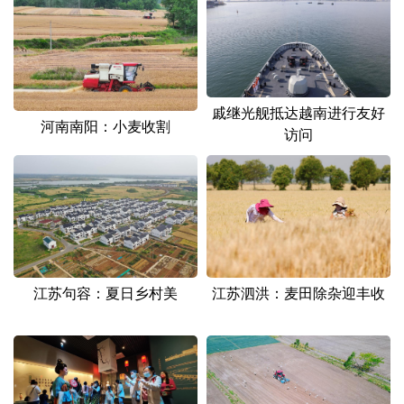
戚继光舰抵达越南进行友好
河南南阳：小麦收割
访问
江苏句容：夏日乡村美
江苏泗洪：麦田除杂迎丰收