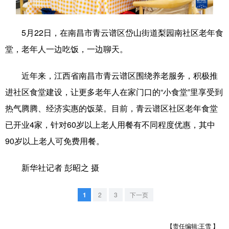
学术中国
乡村振兴
银龄
溯源中国
5月22日，在南昌市青云谱区岱山街道梨园南社区老年食
城市
旅游
能源
会展
堂，老年人一边吃饭，一边聊天。
彩票
娱乐
时尚
悦读
近年来，江西省南昌市青云谱区围绕养老服务，积极推
公益
一带一路
亚太网
上市公司
进社区食堂建设，让更多老年人在家门口的“小食堂”里享受到
文化产业
热气腾腾、经济实惠的饭菜。目前，青云谱区社区老年食堂
已开业4家，针对60岁以上老人用餐有不同程度优惠，其中
90岁以上老人可免费用餐。
地方频道
新华社记者 彭昭之 摄
北京
天津
河北
山西
辽宁
吉林
上海
江苏
1
2
3
下一页
浙江
安徽
福建
江西
【责任编辑:王雪 】