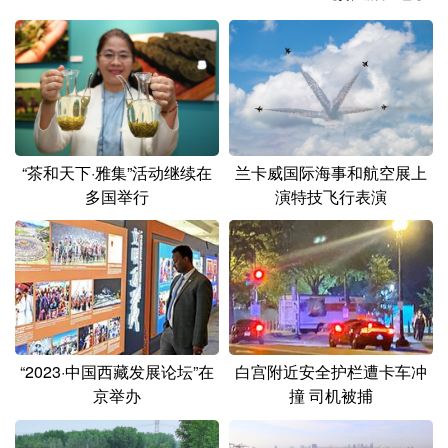
山东
河南
湖北
湖南
广东
广西
海南
重庆
四川
贵州
云南
西藏
陕西
甘肃
青海
宁夏
“茶和天下·雅集”活动继续在
兰卡威国际海事和航空展上
新疆
内蒙古
黑龙江
多国举行
演特技飞行表演
多语种频道
English
Español
Français
عربى
Русский язык
日本語
한국어
“2023·中国西藏发展论坛”在
白宫附近安全护栏遭卡车冲
Deutsch
Português
京举办
撞 司机被捕