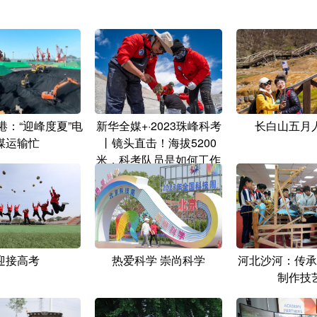
港：“迎峰度夏”电
新华全媒+·2023珠峰科考
长白山五月
煤运输忙
丨镜头直击！海拔5200
米，科考队员是如何工作
的？
迎接高考
热爱科学 崇尚科学
河北沙河：传承
制作技