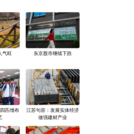
人气旺
东京股市继续下跌
四匹缯布
江苏句容：发展实体经济
艺
做强建材产业