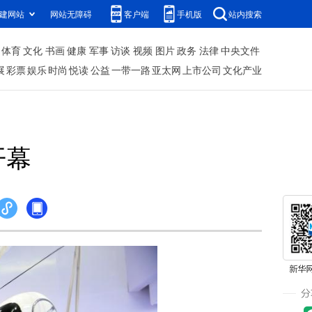
建网站
网站无障碍
客户端
手机版
站内搜索
体育
文化
书画
健康
军事
访谈
视频
图片
政务
法律
中央文件
展
彩票
娱乐
时尚
悦读
公益
一带一路
亚太网
上市公司
文化产业
开幕