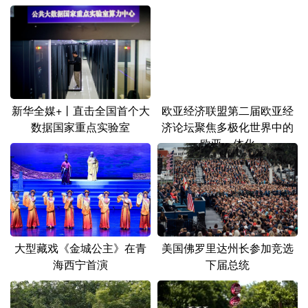
山东
河南
湖北
湖南
广东
广西
海南
重庆
四川
贵州
云南
西藏
陕西
甘肃
青海
宁夏
新华全媒+丨直击全国首个大
欧亚经济联盟第二届欧亚经
新疆
内蒙古
黑龙江
数据国家重点实验室
济论坛聚焦多极化世界中的
欧亚一体化
多语种频道
English
Español
Français
عربى
Русский язык
日本語
한국어
大型藏戏《金城公主》在青
美国佛罗里达州长参加竞选
Deutsch
Português
海西宁首演
下届总统