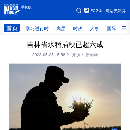
手机版
手机版
PC版本
网站无障碍
网站地图
首页
学习进行时
高层
时政
人事
国际
财
吉林省水稻插秧已超六成
学习进行时
高层
时政
人事
2023-05-25 15:58:21
来源： 新华网
国际
财经
网评
港澳
台湾
思客智库
全球连线
教育
科技
科创
量子
体育
文化
书画
健康
军事
访谈
视频
图片
政务
法律
中央文件
金融
汽车
食品
人居
信息化
数字经济