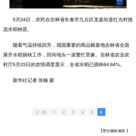
学术中国
乡村振兴
银龄
溯源中国
5月24日，农民在吉林省长春市九台区龙嘉街道红光村挑
城市
旅游
能源
会展
选水稻秧苗。
彩票
娱乐
时尚
悦读
随着气温持续回升，我国重要的商品粮基地吉林省全面
公益
一带一路
亚太网
上市公司
展开水稻插秧工作，田间地头一派繁忙景象。吉林省农业农
文化产业
村厅5月23日的农情调度显示，全省水稻已插秧64.64%。
新华社记者 张楠 摄
地方频道
北京
天津
河北
山西
上一页
1
2
3
4
5
6
辽宁
吉林
上海
江苏
浙江
安徽
福建
江西
【责任编辑:施歌 】