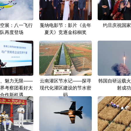
空展：八一飞行
戛纳电影节：影片《去年
约旦庆祝国家
队再度登场
夏天》竞逐金棕榈奖
、魅力无限——
云南灌区节水记——探寻
韩国自研运载火
界考察团看好大
现代化灌区建设的节水密
射成功
合作新机遇
码