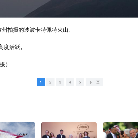
拉州拍摄的波波卡特佩特火山。
高度活跃。
摄）
1
2
3
4
5
下一页