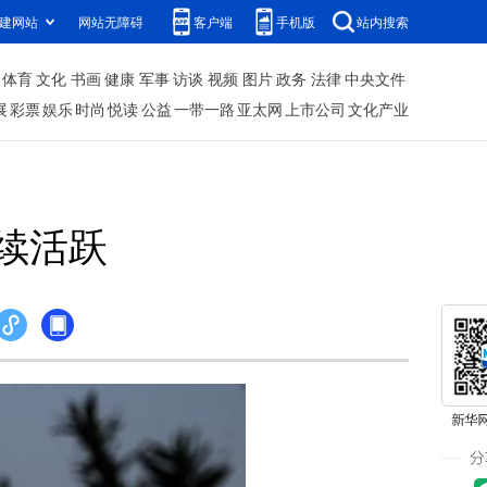
建网站
网站无障碍
客户端
手机版
站内搜索
体育
文化
书画
健康
军事
访谈
视频
图片
政务
法律
中央文件
展
彩票
娱乐
时尚
悦读
公益
一带一路
亚太网
上市公司
文化产业
续活跃