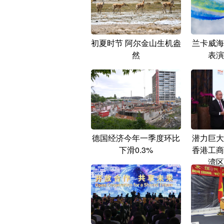
初夏时节 阿尔金山生机盎
兰卡威海
然
表演
德国经济今年一季度环比
潜力巨大
下滑0.3%
香港工商
湾区