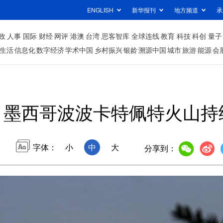
ENGLISH
新华报刊
地方频道
承
政
人事
国际
财经
网评
港澳
台湾
思客智库
全球连线
教育
科技
科创
量子
生活
信息化
数字经济
学术中国
乡村振兴
银龄
溯源中国
城市
旅游
能源
会
墨西哥波波卡特佩特火山持
字体：
小
中
大
分享到：