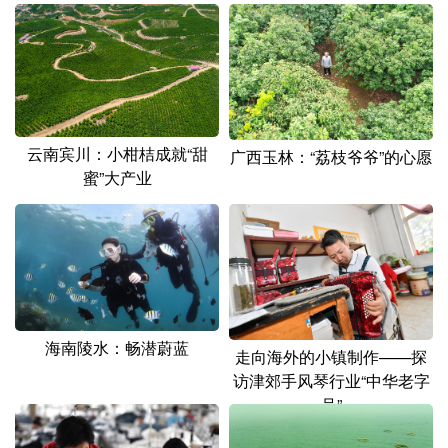
云南宾川：小柑桔成就“甜
广西玉林：“荔枝爷爷”的心愿
蜜”大产业
海南陵水：畅潜蔚蓝
走向海外的小镇制作——探
访津郊手风琴行业“中华老字
号”