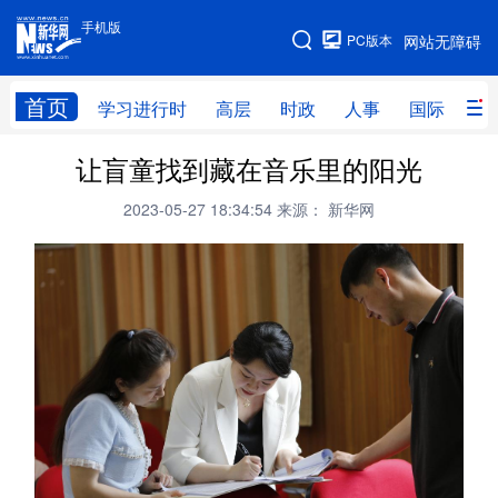
手机版
手机版
PC版本
网站无障碍
网站地图
首页
学习进行时
高层
时政
人事
国际
财
让盲童找到藏在音乐里的阳光
学习进行时
高层
时政
人事
2023-05-27 18:34:54
来源： 新华网
国际
财经
网评
港澳
台湾
思客智库
全球连线
教育
科技
科创
量子
体育
文化
书画
健康
军事
访谈
视频
图片
政务
法律
中央文件
金融
汽车
食品
人居
信息化
数字经济