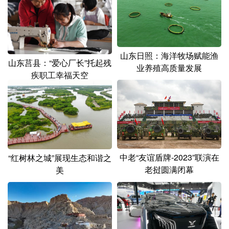
山东日照：海洋牧场赋能渔
山东莒县：“爱心厂长”托起残
业养殖高质量发展
疾职工幸福天空
中老“友谊盾牌-2023”联演在
“红树林之城”展现生态和谐之
老挝圆满闭幕
美