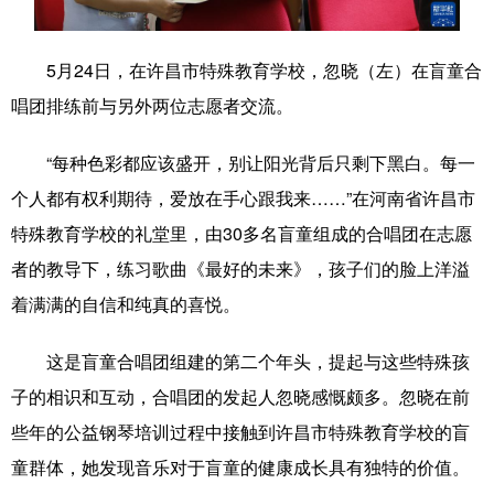
学术中国
乡村振兴
银龄
溯源中国
5月24日，在许昌市特殊教育学校，忽晓（左）在盲童合
城市
旅游
能源
会展
唱团排练前与另外两位志愿者交流。
彩票
娱乐
时尚
悦读
“每种色彩都应该盛开，别让阳光背后只剩下黑白。每一
公益
一带一路
亚太网
上市公司
个人都有权利期待，爱放在手心跟我来……”在河南省许昌市
文化产业
特殊教育学校的礼堂里，由30多名盲童组成的合唱团在志愿
者的教导下，练习歌曲《最好的未来》，孩子们的脸上洋溢
着满满的自信和纯真的喜悦。
地方频道
这是盲童合唱团组建的第二个年头，提起与这些特殊孩
北京
天津
河北
山西
子的相识和互动，合唱团的发起人忽晓感慨颇多。忽晓在前
辽宁
吉林
上海
江苏
些年的公益钢琴培训过程中接触到许昌市特殊教育学校的盲
浙江
安徽
福建
江西
童群体，她发现音乐对于盲童的健康成长具有独特的价值。