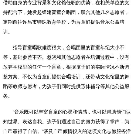
借助自身的专业背景和文化馆任职的优势，在相关单位的支
山东
河南
湖北
湖南
持配合下，她发起组建盲童合唱团，联合其他几名志愿者，
广东
广西
海南
重庆
定期前往许昌市特殊教育学校，为盲童们提供音乐公益培
四川
贵州
云南
西藏
训。
陕西
甘肃
青海
宁夏
指导盲童唱歌难度很大，合唱团里的盲童年纪大小不
新疆
内蒙古
黑龙江
等，基础参差不齐。忽晓和其他志愿者在培训过程中，没有
放弃学校里的任何一个盲童，根据孩子们的实际情况不断调
多语种频道
整方案。不仅为盲童们提供合唱培训，还带动文化馆里的舞
蹈等教师志愿者，为孩子们同时提供形体辅导等其他公益服
English
Español
Français
عربى
务。
Русский язык
日本語
한국어
“音乐既可以丰富盲童的心灵和情感，也可以帮助他们认
Deutsch
Português
知世界、表达自我。孩子们通过自己的努力获得了掌声，为
自己赢得了自信。”谈及自己倾情投入的这项文化志愿服务活