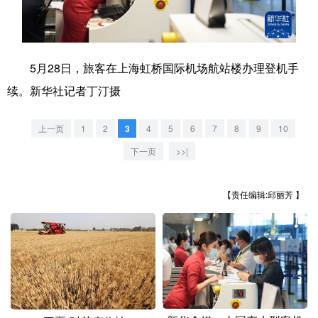
学术中国
乡村振兴
银龄
溯源中国
城市
旅游
能源
会展
5月28日，旅客
在上海虹桥
国际
机场
航站楼办理登机手
彩票
娱乐
时尚
悦读
续。
新华社记者丁汀
摄
公益
一带一路
亚太网
上市公司
上一页
1
2
3
4
5
6
7
8
9
10
文化产业
下一页
>>|
【责任编辑:邱丽芳 】
地方频道
北京
天津
河北
山西
辽宁
吉林
上海
江苏
浙江
安徽
福建
江西