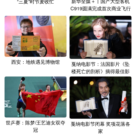
新华全媒＋丨国产大型客机
“三夏”时节麦收忙
山东
河南
湖北
湖南
C919圆满完成首次商业飞行
广东
广西
海南
重庆
四川
贵州
云南
西藏
陕西
甘肃
青海
宁夏
新疆
内蒙古
黑龙江
西安：地铁遇见博物馆
戛纳电影节：法国影片《坠
楼死亡的剖析》摘得最佳影
多语种频道
片“金棕榈奖”
English
Español
Français
عربى
Русский язык
日本語
한국어
Deutsch
Português
世乒赛：陈梦/王艺迪女双夺
戛纳电影节闭幕 奖项花落各
冠
家