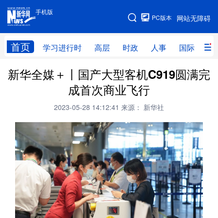
手机版
手机版
PC版本
网站无障碍
网站地图
首页
学习进行时
高层
时政
人事
国际
财
新华全媒＋丨国产大型客机C919圆满完
学习进行时
高层
时政
人事
成首次商业飞行
国际
财经
网评
港澳
2023-05-28 14:12:41
来源： 新华社
台湾
思客智库
全球连线
教育
科技
科创
量子
体育
文化
书画
健康
军事
访谈
视频
图片
政务
法律
中央文件
金融
汽车
食品
人居
信息化
数字经济