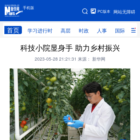
手机版
手机版
PC版本
网站无障碍
网站地图
首页
学习进行时
高层
时政
人事
国际
财
科技小院显身手 助力乡村振兴
学习进行时
高层
时政
人事
2023-05-28 21:21:31
来源： 新华网
国际
财经
网评
港澳
台湾
思客智库
全球连线
教育
科技
科创
量子
体育
文化
书画
健康
军事
访谈
视频
图片
政务
法律
中央文件
金融
汽车
食品
人居
信息化
数字经济