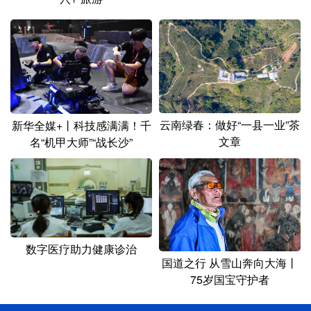
云南绿春：做好“一县一业”茶
新华全媒+丨科技感满满！千
文章
名“机甲大师”“战长沙”
数字医疗助力健康诊治
国道之行 从雪山奔向大海丨
75岁国宝守护者