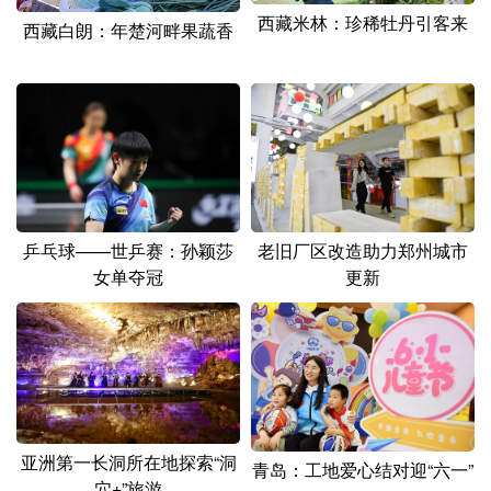
山东
河南
湖北
湖南
西藏米林：珍稀牡丹引客来
西藏白朗：年楚河畔果蔬香
广东
广西
海南
重庆
四川
贵州
云南
西藏
陕西
甘肃
青海
宁夏
新疆
内蒙古
黑龙江
乒乓球——世乒赛：孙颖莎
老旧厂区改造助力郑州城市
多语种频道
女单夺冠
更新
English
Español
Français
عربى
Русский язык
日本語
한국어
Deutsch
Português
亚洲第一长洞所在地探索“洞
青岛：工地爱心结对迎“六一”
穴+”旅游