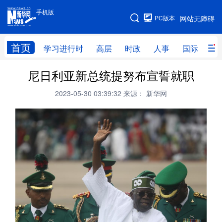
手机版
手机版
PC版本
网站无障碍
网站地图
首页
学习进行时
高层
时政
人事
国际
财
尼日利亚新总统提努布宣誓就职
学习进行时
高层
时政
人事
2023-05-30 03:39:32
来源： 新华网
国际
财经
网评
港澳
台湾
思客智库
全球连线
教育
科技
科创
量子
体育
文化
书画
健康
军事
访谈
视频
图片
政务
法律
中央文件
金融
汽车
食品
人居
信息化
数字经济