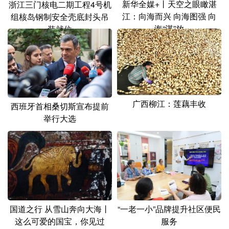
新华全媒+丨天空之眼瞰湛
浙江三门核电二期工程4号机
江：向海而兴 向海图强 向
组核岛钢制安全壳底封头吊
海“湛”放
装就位
广西柳江：莲藕丰收
西班牙首相桑切斯宣布提前
举行大选
国道之行 从雪山奔向大海丨
“一老一小”品牌提升社区便民
这么可爱的国宝，你见过
服务