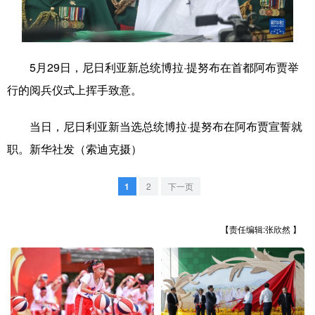
学术中国
乡村振兴
银龄
溯源中国
城市
旅游
能源
会展
5月29日，尼日利亚新总统博拉·提努布在首都阿布贾举
彩票
娱乐
时尚
悦读
行的阅兵仪式上挥手致意。
公益
一带一路
亚太网
上市公司
当日，尼日利亚新当选总统博拉·提努布在阿布贾宣誓就
文化产业
职。新华社发（索迪克摄）
1
2
下一页
地方频道
【责任编辑:张欣然 】
北京
天津
河北
山西
辽宁
吉林
上海
江苏
浙江
安徽
福建
江西