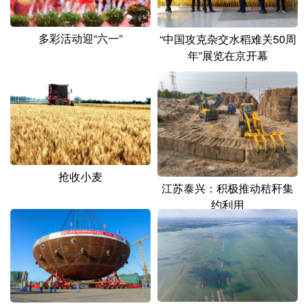
山东
河南
湖北
湖南
广东
广西
海南
重庆
多彩活动迎“六一”
“中国攻克杂交水稻难关50周
年”展览在京开幕
四川
贵州
云南
西藏
陕西
甘肃
青海
宁夏
新疆
内蒙古
黑龙江
多语种频道
抢收小麦
江苏泰兴：积极推动秸秆集
English
Español
Français
عربى
约利用
Русский язык
日本語
한국어
Deutsch
Português