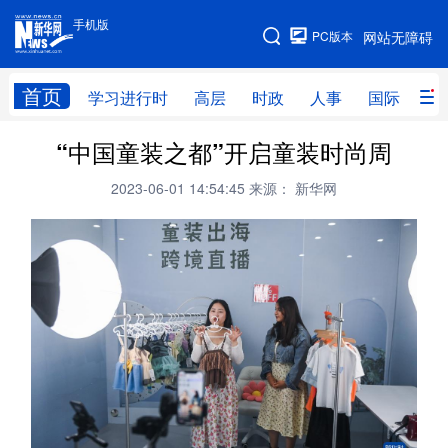
手机版
手机版
PC版本
网站无障碍
网站地图
首页
学习进行时
高层
时政
人事
国际
财
“中国童装之都”开启童装时尚周
学习进行时
高层
时政
人事
2023-06-01 14:54:45
来源： 新华网
国际
财经
网评
港澳
台湾
思客智库
全球连线
教育
科技
科创
量子
体育
文化
书画
健康
军事
访谈
视频
图片
政务
法律
中央文件
金融
汽车
食品
人居
信息化
数字经济