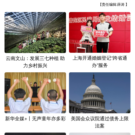
山东
河南
湖北
湖南
【责任编辑:薛涛 】
广东
广西
海南
重庆
四川
贵州
云南
西藏
陕西
甘肃
青海
宁夏
新疆
内蒙古
黑龙江
上海开通婚姻登记“跨省通
云南文山：发展三七种植 助
办”服务
力乡村振兴
多语种频道
English
Español
Français
عربى
Русский язык
日本語
한국어
Deutsch
Português
新华全媒+丨无声童年亦多彩
美国会众议院通过债务上限
法案