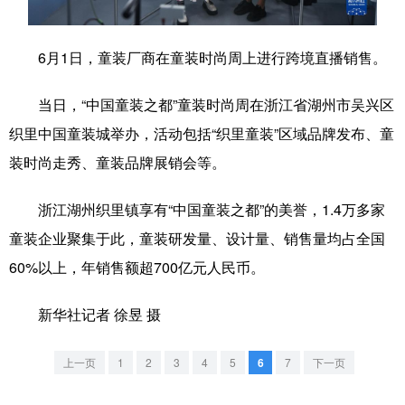
学术中国
乡村振兴
银龄
溯源中国
6月1日，童装厂商在童装时尚周上进行跨境直播销售。
城市
旅游
能源
会展
当日，“中国童装之都”童装时尚周在浙江省湖州市吴兴区
彩票
娱乐
时尚
悦读
织里中国童装城举办，活动包括“织里童装”区域品牌发布、童
公益
一带一路
亚太网
上市公司
装时尚走秀、童装品牌展销会等。
文化产业
浙江湖州织里镇享有“中国童装之都”的美誉，1.4万多家
童装企业聚集于此，童装研发量、设计量、销售量均占全国
地方频道
60%以上，年销售额超700亿元人民币。
北京
天津
河北
山西
新华社记者 徐昱 摄
辽宁
吉林
上海
江苏
上一页
1
2
3
4
5
6
7
下一页
浙江
安徽
福建
江西