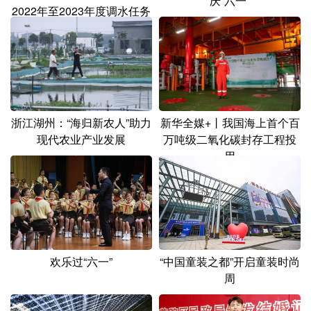
庆“六一”
2022年至2023年度调水任务
浙江湖州：“海归新农人”助力
新华全媒+丨我国海上首个百
现代农业产业发展
万吨级二氧化碳封存工程投
用
欢乐过“六一”
“中国童装之都”开启童装时尚
周