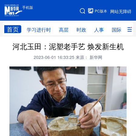
手机版
手机版
PC版本
网站无障碍
网站地图
首页
学习进行时
高层
时政
人事
国际
财
河北玉田：泥塑老手艺 焕发新生机
学习进行时
高层
时政
人事
2023-06-01 16:33:25
来源： 新华网
国际
财经
网评
港澳
台湾
思客智库
全球连线
教育
科技
科创
量子
体育
文化
书画
健康
军事
访谈
视频
图片
政务
法律
中央文件
金融
汽车
食品
人居
信息化
数字经济