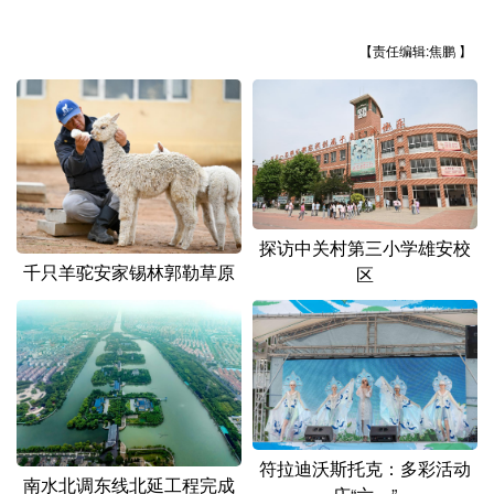
山东
河南
湖北
湖南
【责任编辑:焦鹏 】
广东
广西
海南
重庆
四川
贵州
云南
西藏
陕西
甘肃
青海
宁夏
新疆
内蒙古
黑龙江
探访中关村第三小学雄安校
千只羊驼安家锡林郭勒草原
区
多语种频道
English
Español
Français
عربى
Русский язык
日本語
한국어
Deutsch
Português
符拉迪沃斯托克：多彩活动
南水北调东线北延工程完成