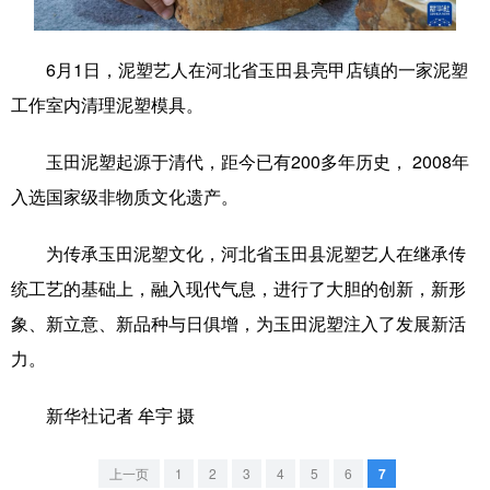
学术中国
乡村振兴
银龄
溯源中国
6月1日，泥塑艺人在河北省玉田县亮甲店镇的一家泥塑
城市
旅游
能源
会展
工作室内清理泥塑模具。
彩票
娱乐
时尚
悦读
玉田泥塑起源于清代，距今已有200多年历史， 2008年
公益
一带一路
亚太网
上市公司
入选国家级非物质文化遗产。
文化产业
为传承玉田泥塑文化，河北省玉田县泥塑艺人在继承传
统工艺的基础上，融入现代气息，进行了大胆的创新，新形
地方频道
象、新立意、新品种与日俱增，为玉田泥塑注入了发展新活
力。
北京
天津
河北
山西
辽宁
吉林
上海
江苏
新华社记者 牟宇 摄
浙江
安徽
福建
江西
上一页
1
2
3
4
5
6
7