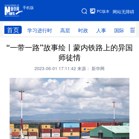
手机版
手机版
PC版本
网站无障碍
网站地图
首页
学习进行时
高层
时政
人事
国际
财
“一带一路”故事绘丨蒙内铁路上的异国
学习进行时
高层
时政
人事
师徒情
国际
财经
网评
港澳
2023-06-01 17:11:42
来源： 新华网
台湾
思客智库
全球连线
教育
科技
科创
量子
体育
文化
书画
健康
军事
访谈
视频
图片
政务
法律
中央文件
金融
汽车
食品
人居
信息化
数字经济