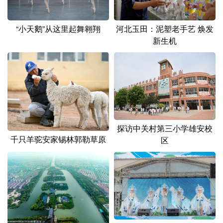
“小天鹅”从这里起舞翱翔
河北玉田：泥塑老手艺 焕发
新生机
探访中关村第三小学雄安校
千只羊驼安家锡林郭勒草原
区