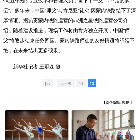
作业的铁路专业技术和管理人员，留下了一支“带不走的队
山东
河南
湖北
湖南
伍”。多年来，中国“师父”与肯尼亚“徒弟”因蒙内铁路结下了深
广东
广西
海南
重庆
厚情谊。据负责蒙内铁路运营的非洲之星铁路运营公司介
四川
贵州
云南
西藏
绍，随着建设推进，现场工作将由肯方独立开展，中国“师
父”将逐步结束任务回国。蒙内铁路师徒的友好情谊将绵延不
陕西
甘肃
青海
宁夏
绝，在未来结出更多硕果。
新疆
内蒙古
黑龙江
新华社记者 王冠森 摄
多语种频道
|<<
上一页
11
12
English
Español
Français
عربى
【责任编辑:焦鹏 】
Русский язык
日本語
한국어
Deutsch
Português