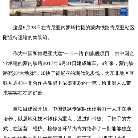
学术中国
乡村振兴
银龄
溯源中国
城市
旅游
能源
会展
这是5月23日在肯尼亚内罗毕拍摄的蒙内铁路肯尼亚站区
附近待运输的集装箱。
彩票
娱乐
时尚
悦读
公益
一带一路
亚太网
上市公司
作为中国和肯尼亚共建“一带一路”的旗舰项目，由中国企
业承建的蒙内铁路2017年5月31日建成通车。6年来，蒙内铁
文化产业
路宛如“大动脉”，加快了肯尼亚的现代化步伐，为东非地区互
联互通和中非合作共赢留下浓墨重彩的一笔，给非洲人民带
地方频道
来实实在在的好处。
北京
天津
河北
山西
自项目建设开始，中国铁路专家队伍便着力于人才在地
辽宁
吉林
上海
江苏
培养，以属地化技术转移为重点，通过师带徒、手把手的方
浙江
安徽
福建
江西
式，在运营、维护、检修各环节为肯方培养了一批能够独立