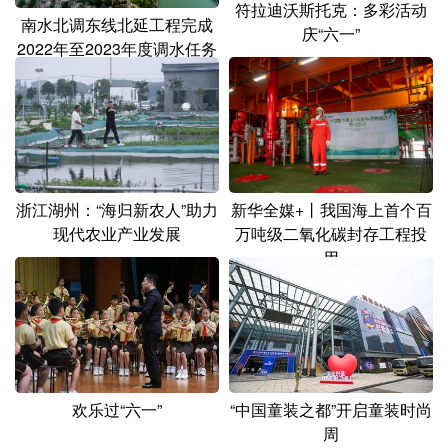
符拉迪沃斯托克：多彩活动
南水北调东线北延工程完成
庆“六一”
2022年至2023年度调水任务
浙江湖州：“海归新农人”助力
新华全媒+丨我国海上首个百
现代农业产业发展
万吨级二氧化碳封存工程投
用
欢乐过“六一”
“中国童装之都”开启童装时尚
周