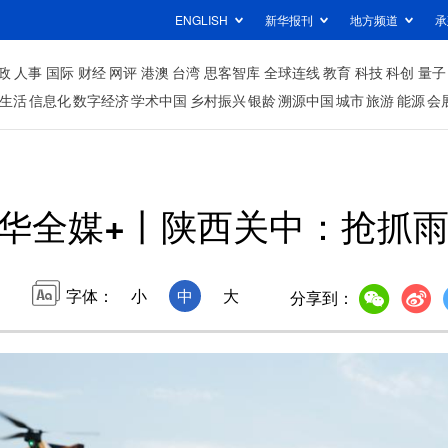
ENGLISH
新华报刊
地方频道
承
政
人事
国际
财经
网评
港澳
台湾
思客智库
全球连线
教育
科技
科创
量子
生活
信息化
数字经济
学术中国
乡村振兴
银龄
溯源中国
城市
旅游
能源
会
华全媒+丨陕西关中：抢抓
字体：
小
中
大
分享到：