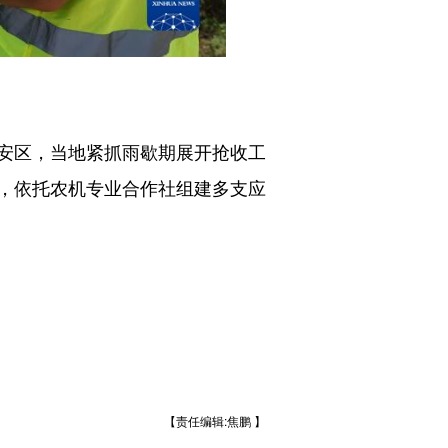
安区，当地紧抓雨歇期展开抢收工
，依托农机专业合作社组建多支应
【责任编辑:焦鹏 】