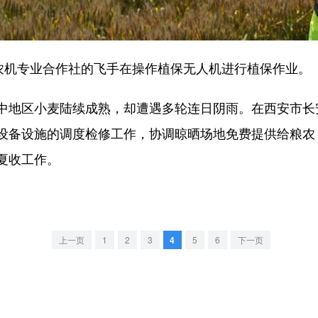
机专业合作社的飞手在操作植保无人机进行植保作业。
地区小麦陆续成熟，却遭遇多轮连日阴雨。在西安市长
设备设施的调度检修工作，协调晾晒场地免费提供给粮农
夏收工作。
上一页
1
2
3
4
5
6
下一页