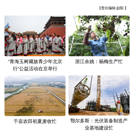
山东
河南
湖北
湖南
【责任编辑:赵阳 】
广东
广西
海南
重庆
四川
贵州
云南
西藏
陕西
甘肃
青海
宁夏
新疆
内蒙古
黑龙江
“青海玉树藏族青少年北京
浙江余姚：杨梅生产忙
行”公益活动在京举行
多语种频道
English
Español
Français
عربى
Русский язык
日本語
한국어
Deutsch
Português
鄂尔多斯：光伏装备制造产
千亩农田初夏麦收忙
业基地建设忙