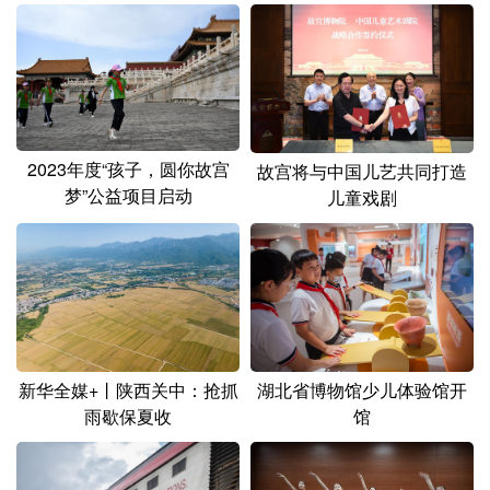
2023年度“孩子，圆你故宫
故宫将与中国儿艺共同打造
梦”公益项目启动
儿童戏剧
新华全媒+丨陕西关中：抢抓
湖北省博物馆少儿体验馆开
雨歇保夏收
馆