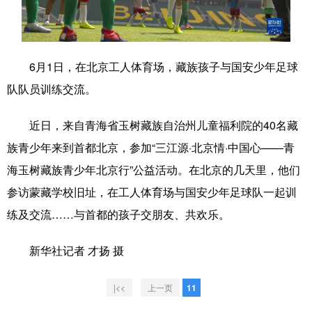
学术中国
乡村振兴
银龄
溯源中国
城市
旅游
能源
会展
6月1日，在北京工人体育场，藏族孩子与国安少年足球
彩票
娱乐
时尚
悦读
队队员训练交流。
公益
一带一路
亚太网
上市公司
近日，来自青海省玉树藏族自治州儿童福利院的40名藏
文化产业
族青少年来到首都北京，参加“三江源·北京情·中国心——青
海玉树藏族青少年北京行”公益活动。在北京的几天里，他们
参访蒙藏学校旧址，在工人体育场与国安少年足球队一起训
地方频道
练及交流……与首都的孩子交朋友、共欢乐。
北京
天津
河北
山西
新华社记者 才扬 摄
辽宁
吉林
上海
江苏
浙江
安徽
福建
江西
|<<
上一页
11