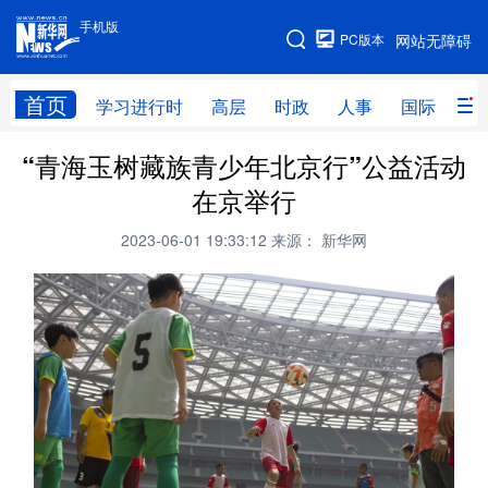
手机版
手机版
PC版本
网站无障碍
网站地图
首页
学习进行时
高层
时政
人事
国际
财
“青海玉树藏族青少年北京行”公益活动
学习进行时
高层
时政
人事
在京举行
国际
财经
网评
港澳
2023-06-01 19:33:12
来源： 新华网
台湾
思客智库
全球连线
教育
科技
科创
量子
体育
文化
书画
健康
军事
访谈
视频
图片
政务
法律
中央文件
金融
汽车
食品
人居
信息化
数字经济