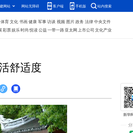
建网站
网站无障碍
客户端
手机版
站内搜索
体育
文化
书画
健康
军事
访谈
视频
图片
政务
法律
中央文件
展
彩票
娱乐
时尚
悦读
公益
一带一路
亚太网
上市公司
文化产业
生活舒适度