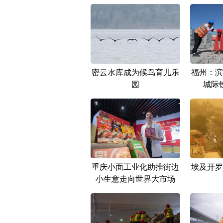
密云水库成为候鸟育儿乐
福州：滨
园
城际
重庆小面工业化助推街边
埃及开罗
小生意走向世界大市场