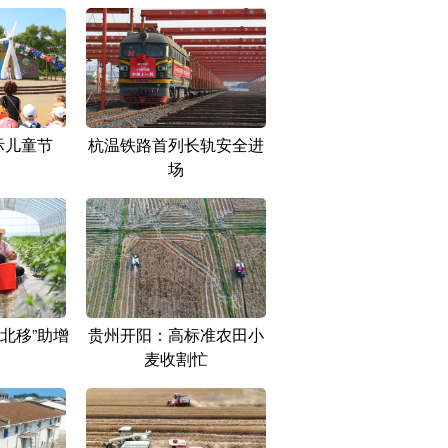
际儿童节
杭温铁路首列长轨安全进
场
北移”助增
贵州开阳：高标准农田小
麦收割忙