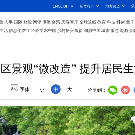
ENGLISH
新华报刊
地方频道
承
政
人事
国际
财经
网评
港澳
台湾
思客智库
全球连线
教育
科技
科创
量子
生活
信息化
数字经济
学术中国
乡村振兴
银龄
溯源中国
城市
旅游
能源
会
区景观“微改造” 提升居民
字体：
小
中
大
分享到：