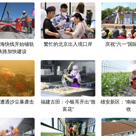
海快线开始铺轨
繁忙的北京出入境口岸
庆祝“六一”国
铁路加快建设
遭遇沙尘暴袭击
福建古田：小银耳开出“致
雄安新区：“南椒
富花”
收