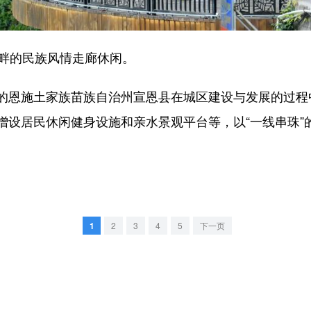
畔的民族风情走廊休闲。
施土家族苗族自治州宣恩县在城区建设与发展的过程中
增设居民休闲健身设施和亲水景观平台等，以“一线串珠”
1
2
3
4
5
下一页