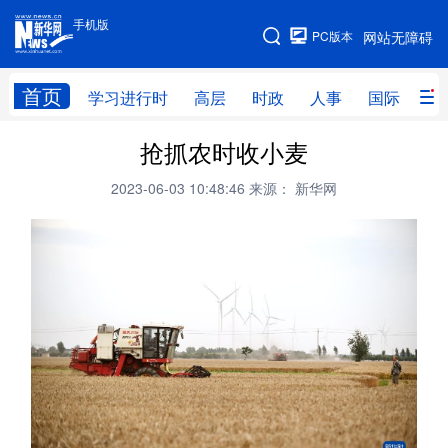
手机版
手机版
PC版本
网站无障碍
网站地图
首页
学习进行时
高层
时政
人事
国际
财
抢抓农时收小麦
学习进行时
高层
时政
人事
2023-06-03 10:48:46
来源： 新华网
国际
财经
网评
港澳
台湾
思客智库
全球连线
教育
科技
科创
量子
体育
文化
书画
健康
军事
访谈
视频
图片
政务
法律
中央文件
金融
汽车
食品
人居
信息化
数字经济