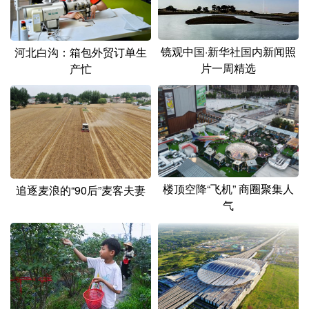
山东
河南
湖北
湖南
广东
广西
海南
重庆
镜观中国·新华社国内新闻照
河北白沟：箱包外贸订单生
四川
贵州
云南
西藏
片一周精选
产忙
陕西
甘肃
青海
宁夏
新疆
内蒙古
黑龙江
多语种频道
楼顶空降“飞机” 商圈聚集人
追逐麦浪的“90后”麦客夫妻
English
Español
Français
عربى
气
Русский язык
日本語
한국어
Deutsch
Português