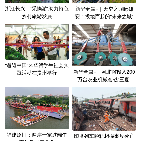
浙江长兴：“采摘游”助力特色
新华全媒+｜天空之眼瞰雄
乡村旅游发展
安：拔地而起的“未来之城”
“邂逅中国”来华留学生社会实
新华全媒+｜河北将投入200
践活动在贵州举行
万台农业机械会战“三夏”
福建厦门：两岸一家过端午
印度列车脱轨相撞事故死亡