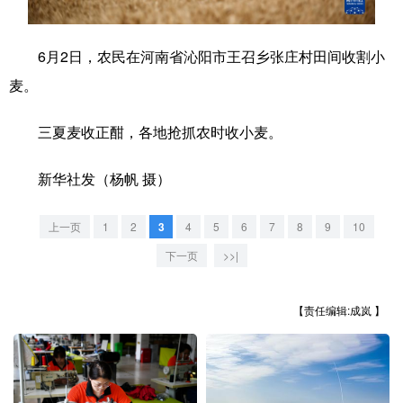
学术中国
乡村振兴
银龄
溯源中国
6月2日，农民在河南省沁阳市王召乡张庄村田间收割小
城市
旅游
能源
会展
麦。
彩票
娱乐
时尚
悦读
三夏麦收正酣，各地抢抓农时收小麦。
公益
一带一路
亚太网
上市公司
新华社发（杨帆 摄）
文化产业
上一页
1
2
3
4
5
6
7
8
9
10
地方频道
下一页
>>|
北京
天津
河北
山西
【责任编辑:成岚 】
辽宁
吉林
上海
江苏
浙江
安徽
福建
江西