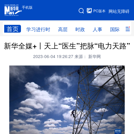
手机版
手机版
PC版本
网站无障碍
网站地图
首页
学习进行时
高层
时政
人事
国际
财
新华全媒+丨天上“医生”把脉“电力天路”
学习进行时
高层
时政
人事
2023-06-04 19:26:27
来源： 新华网
国际
财经
网评
港澳
台湾
思客智库
全球连线
教育
科技
科创
量子
体育
文化
书画
健康
军事
访谈
视频
图片
政务
法律
中央文件
金融
汽车
食品
人居
信息化
数字经济