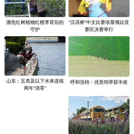
濒危红树植物红榄李背后的
“汉语桥”中文比赛埃塞俄比亚
守护
赛区决赛举行
山东：五类及以下水体连续
呼和浩特：优质饲草获丰收
两年“清零”