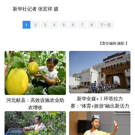
山东
河南
湖北
湖南
新华社记者 张宏祥 摄
广东
广西
海南
重庆
1
2
3
4
5
6
7
8
下一页
四川
贵州
云南
西藏
陕西
甘肃
青海
宁夏
【责任编辑:施歌 】
新疆
内蒙古
黑龙江
多语种频道
English
Español
Français
عربى
新华全媒+丨环塔拉力
河北献县：高效设施农业助
Русский язык
日本語
한국어
赛：“体育+旅游”融出新活力
农增收
Deutsch
Português