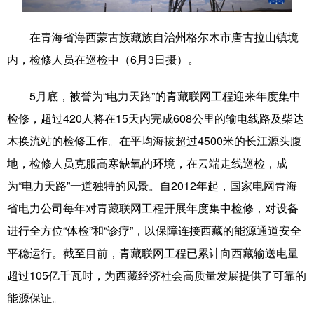
学术中国
乡村振兴
银龄
溯源中国
在青海省海西蒙古族藏族自治州格尔木市唐古拉山镇境
城市
旅游
能源
会展
内，检修人员在巡检中（6月3日摄）。
彩票
娱乐
时尚
悦读
5月底，被誉为“电力天路”的青藏联网工程迎来年度集中
公益
一带一路
亚太网
上市公司
检修，超过420人将在15天内完成608公里的输电线路及柴达
木换流站的检修工作。在平均海拔超过4500米的长江源头腹
文化产业
地，检修人员克服高寒缺氧的环境，在云端走线巡检，成
为“电力天路”一道独特的风景。自2012年起，国家电网青海
地方频道
省电力公司每年对青藏联网工程开展年度集中检修，对设备
进行全方位“体检”和“诊疗”，以保障连接西藏的能源通道安全
北京
天津
河北
山西
平稳运行。截至目前，青藏联网工程已累计向西藏输送电量
辽宁
吉林
上海
江苏
超过105亿千瓦时，为西藏经济社会高质量发展提供了可靠的
浙江
安徽
福建
江西
能源保证。