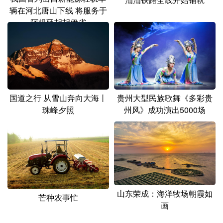
辆在河北唐山下线 将服务于
阿根廷胡胡伊省
国道之行 从雪山奔向大海丨
贵州大型民族歌舞《多彩贵
珠峰夕照
州风》成功演出5000场
山东荣成：海洋牧场朝霞如
芒种农事忙
画