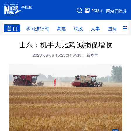
手机版
手机版
PC版本
网站无障碍
网站地图
首页
学习进行时
高层
时政
人事
国际
财
山东：机手大比武 减损促增收
学习进行时
高层
时政
人事
2023-06-06 15:23:34
来源： 新华网
国际
财经
网评
港澳
台湾
思客智库
全球连线
教育
科技
科创
量子
体育
文化
书画
健康
军事
访谈
视频
图片
政务
法律
中央文件
金融
汽车
食品
人居
信息化
数字经济