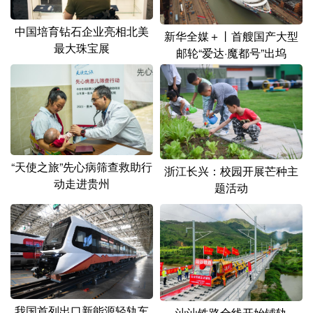
山东
河南
湖北
湖南
中国培育钻石企业亮相北美
广东
广西
海南
重庆
新华全媒＋丨首艘国产大型
最大珠宝展
邮轮“爱达·魔都号”出坞
四川
贵州
云南
西藏
陕西
甘肃
青海
宁夏
新疆
内蒙古
黑龙江
“天使之旅”先心病筛查救助行
浙江长兴：校园开展芒种主
多语种频道
动走进贵州
题活动
English
Español
Français
عربى
Русский язык
日本語
한국어
Deutsch
Português
我国首列出口新能源轻轨车
汕汕铁路全线开始铺轨