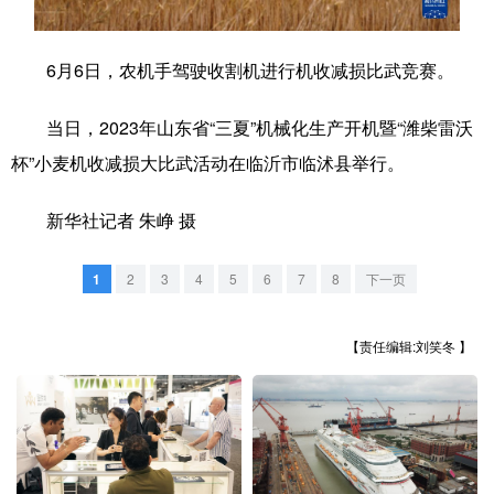
学术中国
乡村振兴
银龄
溯源中国
6月6日，农机手驾驶收割机进行机收减损比武竞赛。
城市
旅游
能源
会展
当日，2023年山东省“三夏”机械化生产开机暨“潍柴雷沃
彩票
娱乐
时尚
悦读
杯”小麦机收减损大比武活动在临沂市临沭县举行。
公益
一带一路
亚太网
上市公司
新华社记者 朱峥 摄
文化产业
1
2
3
4
5
6
7
8
下一页
地方频道
【责任编辑:刘笑冬 】
北京
天津
河北
山西
辽宁
吉林
上海
江苏
浙江
安徽
福建
江西