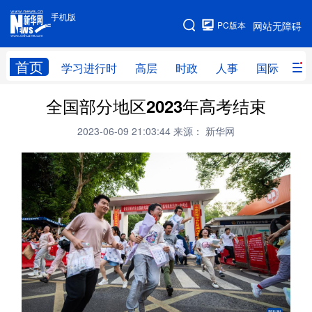
手机版
手机版
PC版本
网站无障碍
网站地图
首页
学习进行时
高层
时政
人事
国际
财
全国部分地区2023年高考结束
学习进行时
高层
时政
人事
2023-06-09 21:03:44
来源： 新华网
国际
财经
网评
港澳
台湾
思客智库
全球连线
教育
科技
科创
量子
体育
文化
书画
健康
军事
访谈
视频
图片
政务
法律
中央文件
金融
汽车
食品
人居
信息化
数字经济