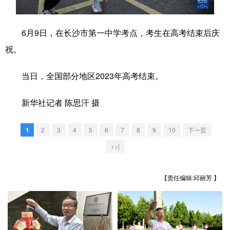
学术中国
乡村振兴
银龄
溯源中国
6月9日，在长沙市第一中学考点，考生在高考结束后庆
城市
旅游
能源
会展
祝。
彩票
娱乐
时尚
悦读
当日，全国部分地区2023年高考结束。
公益
一带一路
亚太网
上市公司
新华社记者 陈思汗 摄
文化产业
1
2
3
4
5
6
7
8
9
10
下一页
地方频道
>>|
北京
天津
河北
山西
【责任编辑:邱丽芳 】
辽宁
吉林
上海
江苏
浙江
安徽
福建
江西