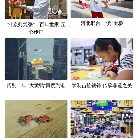
山东
河南
湖北
湖南
广东
广西
海南
重庆
河北邢台：“秀”太极
“汴京灯笼张”：百年世家 匠
四川
贵州
云南
西藏
心传灯
陕西
甘肃
青海
宁夏
新疆
内蒙古
黑龙江
多语种频道
阔别十年 “大黄鸭”再度到港
学制苗族银饰 传承非遗之美
English
Español
Français
عربى
Русский язык
日本語
한국어
Deutsch
Português