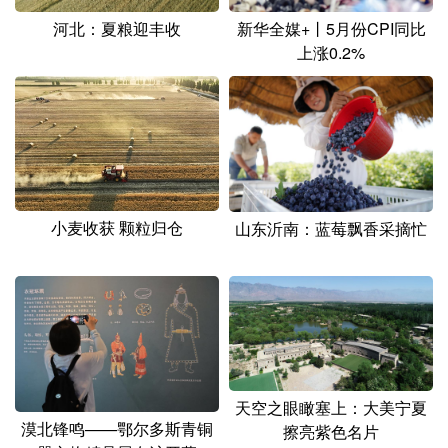
河北：夏粮迎丰收
新华全媒+丨5月份CPI同比
上涨0.2%
小麦收获 颗粒归仓
山东沂南：蓝莓飘香采摘忙
天空之眼瞰塞上：大美宁夏
漠北锋鸣——鄂尔多斯青铜
擦亮紫色名片